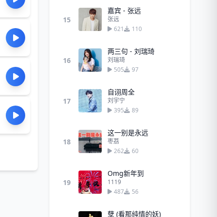
嘉宾 - 张远
15
张远
621
110
两三句 - 刘瑞琦
16
刘瑞琦
505
97
自诩周全
17
刘宇宁
395
89
这一别是永远
18
枣茘
262
60
Omg新年到
19
1119
487
56
孽 (看那纯情的妖)