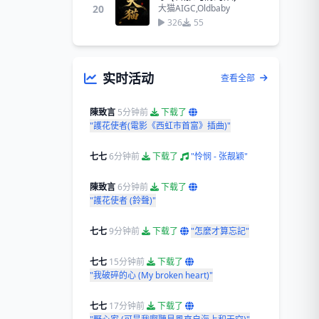
20
大猫AIGC,Oldbaby
326
55
实时活动
查看全部
陳致言
5分钟前
下载了
"護花使者(電影《西虹市首富》插曲)"
七七
6分钟前
下载了
"怜悯 - 张靓颖"
陳致言
6分钟前
下载了
"護花使者 (鈴聲)"
七七
9分钟前
下载了
"怎麼才算忘記"
七七
15分钟前
下载了
"我破碎的心 (My broken heart)"
七七
17分钟前
下载了