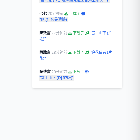
"野心家 (可是我啊聽見風來自海上和天空)"
七七
20分钟前
下载了
"刪:(句句是遺憾)"
陳致言
27分钟前
下载了
"富士山下 (片
段)"
陳致言
28分钟前
下载了
"护花使者 (片
段)"
陳致言
29分钟前
下载了
"富士山下 (DJ R7版)"