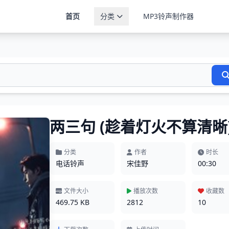
首页
分类
MP3铃声制作器
两三句 (趁着灯火不算清晰
分类
作者
时长
电话铃声
宋佳野
00:30
文件大小
播放次数
收藏数
469.75 KB
2812
10