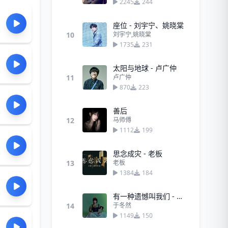
2245
244
座位 - 刘宇宁、姚晓棠
10
刘宇宁,姚晓棠
1735
231
太阳与地球 - 卢广仲
11
卢广仲
870
223
善后
12
马师傅
1112
199
思念成灾 - 老板
13
老板
1384
184
有一种遗憾叫我们 - 于冬然
14
于冬然
1149
150