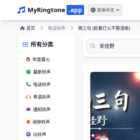
MyRingtone
.app
简体中文
首页
电话铃声
两三句 (趁着灯火不算清晰)
所有分类
年度最火
最新铃声
电话铃声
粤语铃声
通知铃声
闹钟铃声
DJ铃声