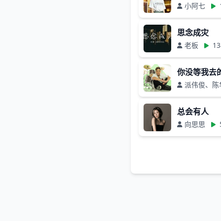
小阿七
思念成灾
老板
13
你没等我去的
派伟俊、陈
总会有人
向思思