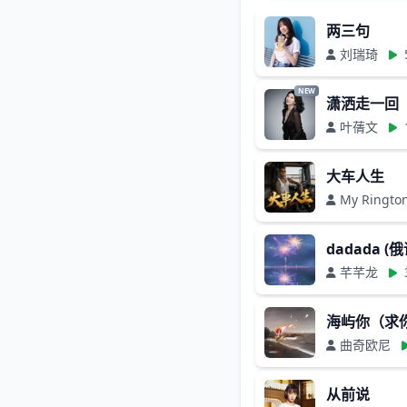
两三句
刘瑞琦
NEW
潇洒走一回
叶蒨文
大车人生
My Ringto
dadada (
芊芊龙
海屿你（求你别
曲奇欧尼
从前说