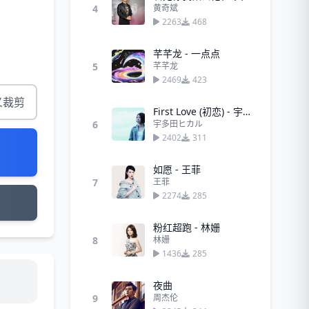
4
黄奇斌
2263
468
芊芊龙 - 一点点
5
芊芊龙
2469
423
义裁剪
First Love (初恋) - 宇多田ヒカル
6
宇多田ヒカル
2402
311
如愿 - 王菲
7
王菲
2274
285
粉红超跑 - 林姗
8
林姗
1436
285
夜曲
9
周杰伦