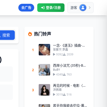
去广告
登录/注册
游客
热门铃声
搜索
一念-《逐玉》插曲-张紫宁,李鑫
1
张紫宁,李鑫
9392
2039
)
西岸小法咒 (35秒)-Bu$Y
2
Bu$Y
4349
763
再见的时候 - 电影〈阳光女子合唱团〉主题曲 - 洪佩瑜
3
洪佩瑜
3019
516
若无你我欲去佗位-黄奇斌