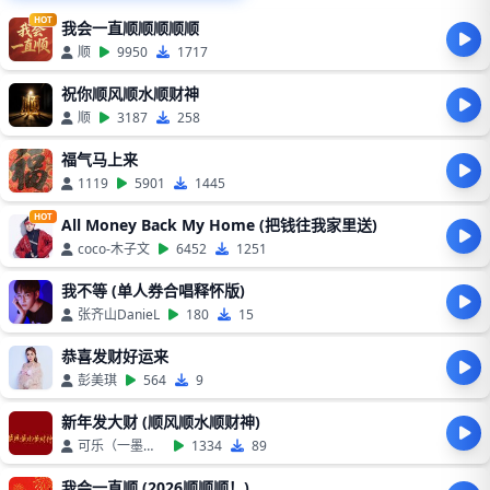
HOT
我会一直顺顺顺顺顺
顺
9950
1717
祝你顺风顺水顺财神
顺
3187
258
福气马上来
1119
5901
1445
HOT
All Money Back My Home (把钱往我家里送)
coco-木子文
6452
1251
我不等 (单人券合唱释怀版)
张齐山DanieL
180
15
恭喜发财好运来
彭美琪
564
9
新年发大财 (顺风顺水顺财神)
可乐（一墨）、卢润泽
1334
89
我会一直顺 (2026顺顺顺！)