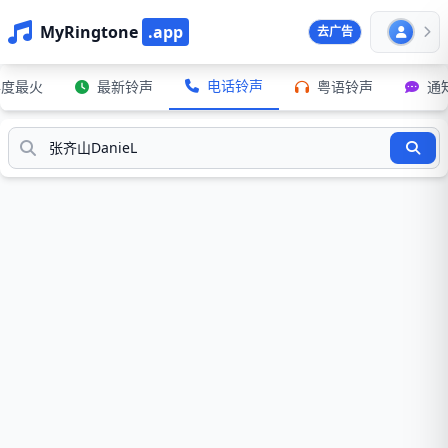
MyRingtone
.app
去广告
电话铃声
年度最火
最新铃声
粤语铃声
通