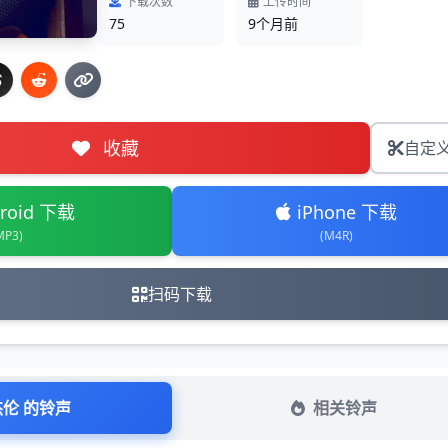
下载次数
上传时间
75
9个月前
收藏
自定
roid 下载
iPhone 下载
MP3)
(M4R)
扫码下载
杰伦 的铃声
相关铃声