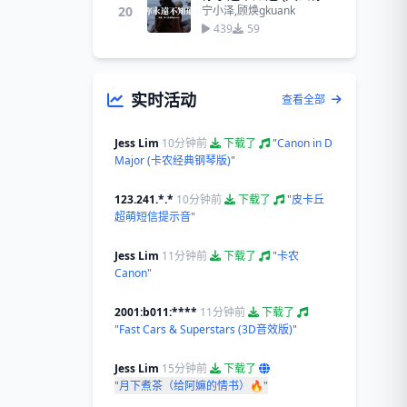
20
宁小泽,顾焕gkuank
439
59
实时活动
查看全部
Jess Lim
10分钟前
下载了
"Canon in D
Major (卡农经典钢琴版)"
123.241.*.*
10分钟前
下载了
"皮卡丘
超萌短信提示音"
Jess Lim
11分钟前
下载了
"卡农
Canon"
2001:b011:****
11分钟前
下载了
"Fast Cars & Superstars (3D音效版)"
Jess Lim
15分钟前
下载了
"月下煮茶（给阿嫲的情书）🔥"