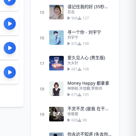
请记住我的好 (35秒女声版)
15
苏念
966
127
寻一个你 - 刘宇宁
16
刘宇宁
655
108
爱久见人心 (男生版)
17
大头针
681
108
Money Happy 都拿拿
18
林明祯,许佳麟,李明鸿
675
105
不灵不灵 (是我 在干嘛～)
19
徐筱筱
606
98
你永远不知道 (失去你有多煎熬)