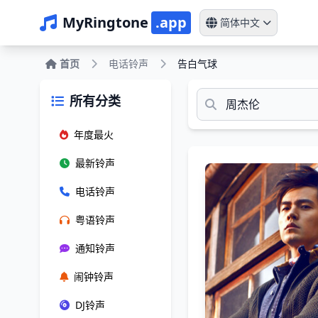
MyRingtone
.app
简体中文
首页
电话铃声
告白气球
所有分类
年度最火
最新铃声
电话铃声
粤语铃声
通知铃声
闹钟铃声
DJ铃声