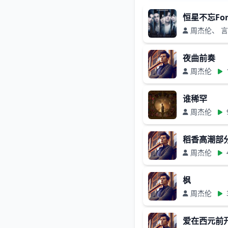
恒星不忘Fore
周杰伦、 
夜曲前奏
周杰伦
谁稀罕
周杰伦
稻香高潮部
周杰伦
枫
周杰伦
爱在西元前