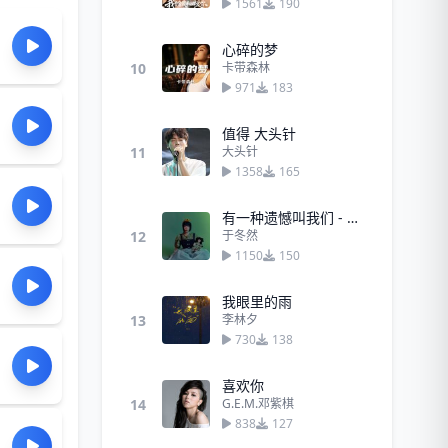
1561
190
心碎的梦
10
卡带森林
971
183
值得 大头针
11
大头针
1358
165
有一种遗憾叫我们 - 于冬然
12
于冬然
1150
150
我眼里的雨
13
李林夕
730
138
喜欢你
14
G.E.M.邓紫棋
838
127