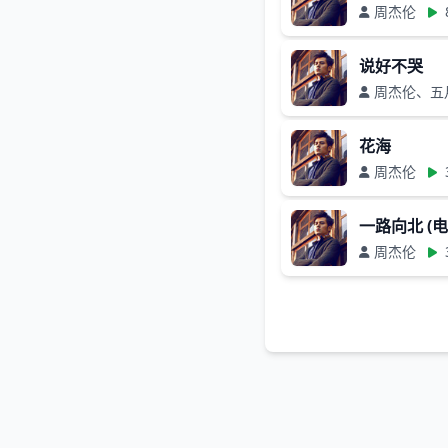
周杰伦
说好不哭
周杰伦、五
花海
周杰伦
一路向北 (
周杰伦