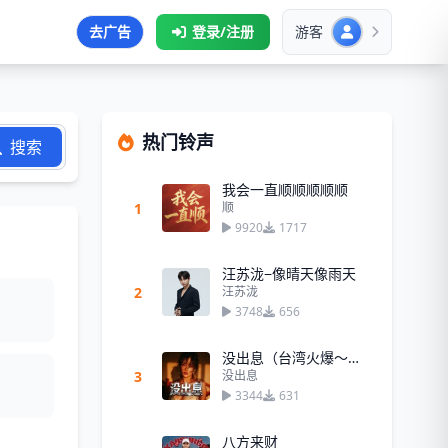
去广告
登录/注册
游客
热门铃声
搜索
我会一直顺顺顺顺顺
1
顺
9920
1717
汪苏泷−像晴天像雨天
2
汪苏泷
3748
656
没出息（台湾火爆～王世坚）
3
没出息
3344
631
八方来财