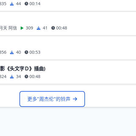
835
44
00:14
月天 阿信
309
41
00:48
356
40
00:53
电影《头文字Ｄ》插曲)
324
34
00:48
更多"周杰伦"的铃声