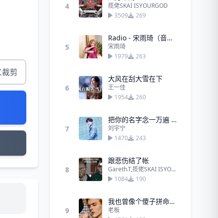
4
揽佬SKAI ISYOURGOD
3509
269
Radio - 宋雨琦（音源版）
5
宋雨琦
1979
263
义裁剪
大风在刮大雪在下
6
王一佳
1954
260
把你的名字念一万遍 - 刘宇宁
7
刘宇宁
1470
243
跟悲伤结了帐
8
Gareth.T,揽佬SKAI ISYOURGOD
1084
190
我也曾像个傻子拼命爱你（高潮版）
9
老板