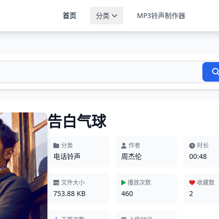
首页
分类
MP3铃声制作器
告白气球
分类
作者
时长
电话铃声
周杰伦
00:48
文件大小
播放次数
收藏数
753.88 KB
460
2