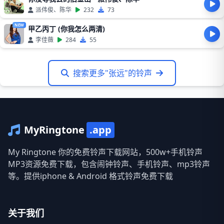
派伟俊、陈华
232
73
NEW
甲乙丙丁 (你我怎么两清)
李佳薇
284
55
搜索更多"张远"的铃声
MyRingtone
.app
My Ringtone 你的免费铃声下载网站，500w+手机铃声
MP3资源免费下载，包含闹钟铃声、手机铃声、mp3铃声
等。提供iphone & Android 格式铃声免费下载
关于我们