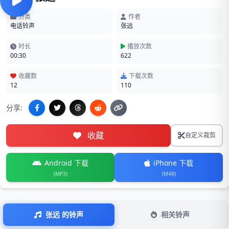
分类
作者
电话铃声
张远
时长
播放次数
00:30
622
收藏数
下载次数
12
110
分享:
收藏
自定义裁剪
Android 下载
iPhone 下载
(MP3)
(M4R)
张远 的铃声
相关铃声