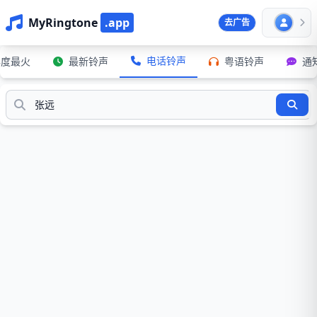
MyRingtone
.app
去广告
电话铃声
年度最火
最新铃声
粤语铃声
通