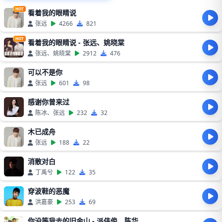
HOT
看着我的眼睛说
张远
4266
821
HOT
看着我的眼睛说 - 张远、姚晓棠
张远、姚晓棠
2912
476
可以不是你
张远
601
98
感谢你曾来过
陈冰、张远
232
32
木已成舟
张远
188
22
消散对白
丁禹兮
122
35
穿波鞋的恶魔
洪嘉豪
253
69
你没等我去的旧金山 - 派伟俊、陈华