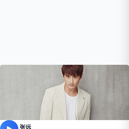
嘉宾 - 张远