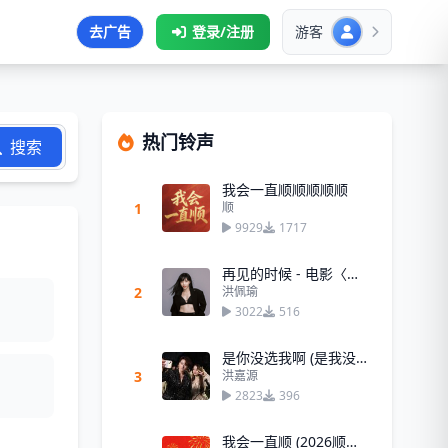
去广告
登录/注册
游客
热门铃声
搜索
我会一直顺顺顺顺顺
1
顺
9929
1717
再见的时候 - 电影〈阳光女子合唱团〉主题曲 - 洪佩瑜
2
洪佩瑜
3022
516
是你没选我啊 (是我没等你吗)
3
洪嘉源
2823
396
我会一直顺 (2026顺顺顺！)