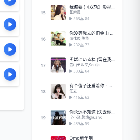
我偏要 (《双轨》影视剧ost) - 张碧晨
15
张碧晨
563
84
你没等我去的旧金山 - 派伟俊、陈华
16
派伟俊,陈华
232
73
そばにいるね (留在我身边)
17
青山テルマ,SoulJa
333
64
有个傻子还爱着你 - 任夏
18
任夏
416
62
你永远不知道 (失去你有多煎熬)
19
宁小泽,顾焕gkuank
439
59
Omg新年到