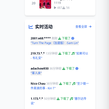
20
1119
487
56
实时活动
查看全部
2001:e68:****
刚刚
下载了
"Turn The Page（加速版）-Sam Lin"
219.73.*.*
13分钟前
下载了
"如果可以
- 韦礼安"
adachow930
36分钟前
下载了
"單人床"
Nico Chau
38分钟前
下载了
"至少做一
件离谱的事 - Kiri T"
1.173.*.*
50分钟前
下载了
"塞尔达传
说"