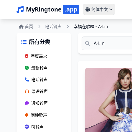
MyRingtone
.app
简体中文
首页
电话铃声
幸福在歌唱 - A-Lin
所有分类
年度最火
最新铃声
电话铃声
粤语铃声
通知铃声
闹钟铃声
DJ铃声