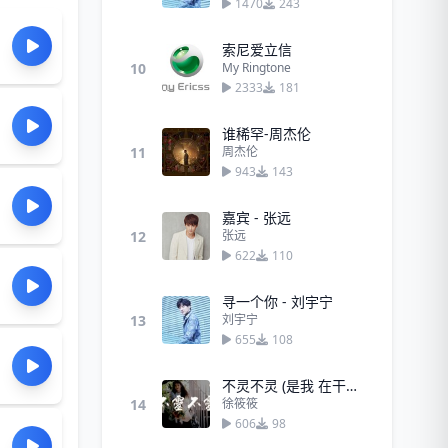
1470
243
索尼爱立信
10
My Ringtone
2333
181
谁稀罕-周杰伦
11
周杰伦
943
143
嘉宾 - 张远
12
张远
622
110
寻一个你 - 刘宇宁
13
刘宇宁
655
108
不灵不灵 (是我 在干嘛～)
14
徐筱筱
606
98