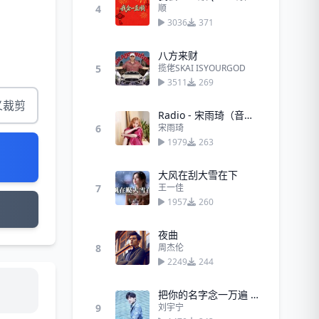
4
顺
3036
371
八方来财
5
揽佬SKAI ISYOURGOD
3511
269
义裁剪
Radio - 宋雨琦（音源版）
6
宋雨琦
1979
263
大风在刮大雪在下
7
王一佳
1957
260
夜曲
8
周杰伦
2249
244
把你的名字念一万遍 - 刘宇宁
9
刘宇宁