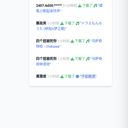
2407:4d00:****
51分钟前
下载了
"蜡
笔小新起床铃声"
蔡政男
1小时前
下载了
"ドラえもんの
うた (哆啦A梦之歌)"
四个屁崩死你
1小时前
下载了
"乌萨奇
呀哈 - chiikawa"
四个屁崩死你
1小时前
下载了
"乌萨奇
闹钟音效"
黃雅君
1小时前
下载了
"不如兩清"