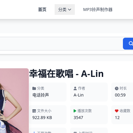
首页
分类
MP3铃声制作器
幸福在歌唱 - A-Lin
分类
作者
时长
电话铃声
A-Lin
00:59
文件大小
播放次数
收藏数
922.89 KB
3547
12