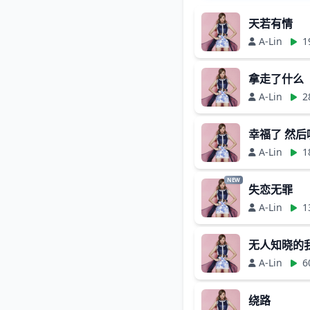
天若有情
A-Lin
1
拿走了什么
A-Lin
2
幸福了 然后
A-Lin
1
NEW
失恋无罪
A-Lin
1
无人知晓的
A-Lin
6
绕路