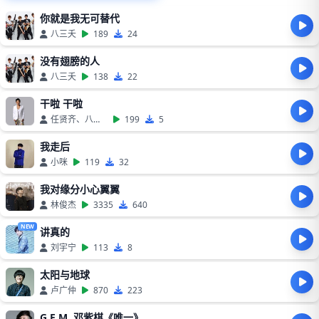
你就是我无可替代
八三夭
189
24
没有翅膀的人
八三夭
138
22
干啦 干啦
任贤齐、八三夭
199
5
我走后
小咪
119
32
我对缘分小心翼翼
林俊杰
3335
640
NEW
讲真的
刘宇宁
113
8
太阳与地球
卢广仲
870
223
G.E.M. 邓紫棋《唯一》