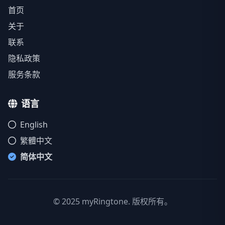
首页
关于
联系
隐私政策
服务条款
语言
English
繁體中文
简体中文
© 2025 myRingtone. 版权所有。