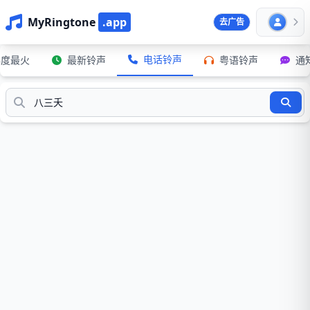
MyRingtone
.app
去广告
电话铃声
年度最火
最新铃声
粤语铃声
通