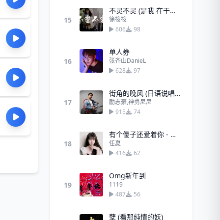
不灵不灵 (是我 在干嘛～)
15
徐筱筱
606
98
单人券
16
张齐山DanieL
628
97
街角的晚风 (日语说唱版)
17
励志豪,神勇尼尼
915
74
有个傻子还爱着你 - 任夏
18
任夏
416
62
Omg新年到
19
1119
487
56
孽 (看那纯情的妖)