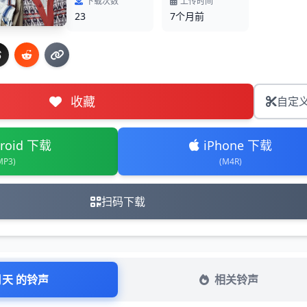
下载次数
上传时间
23
7个月前
收藏
自定
roid 下载
iPhone 下载
MP3)
(M4R)
扫码下载
月天 的铃声
相关铃声