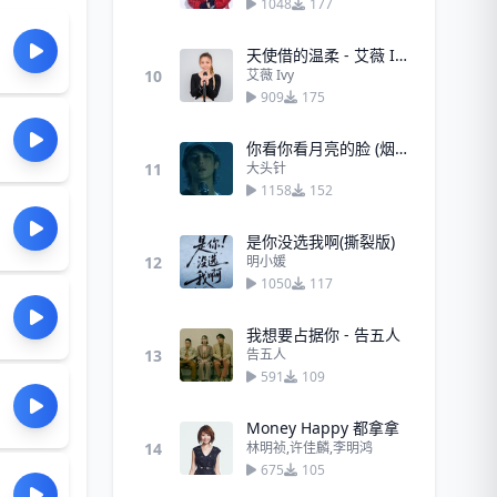
1048
177
天使借的温柔 - 艾薇 Ivy
10
艾薇 Ivy
909
175
你看你看月亮的脸 (烟嗓男版)
11
大头针
1158
152
是你没选我啊(撕裂版)
12
明小媛
1050
117
我想要占据你 - 告五人
13
告五人
591
109
Money Happy 都拿拿
14
林明祯,许佳麟,李明鸿
675
105