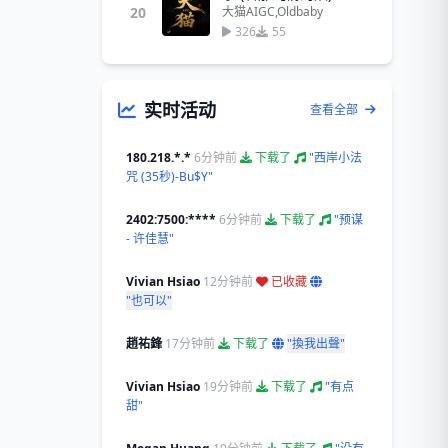
20
大猫AIGC,Oldbaby
326
55
实时活动
查看全部
180.218.*.*
6分钟前
下载了
"西岸小法
咒 (35秒)-Bu$Y"
2402:7500:****
6分钟前
下载了
"预谋
- 许佳慧"
Vivian Hsiao
12分钟前
已收藏
"也可以"
趙祐鋒
17分钟前
下载了
"換我出聲"
Vivian Hsiao
19分钟前
下载了
"有点
甜"