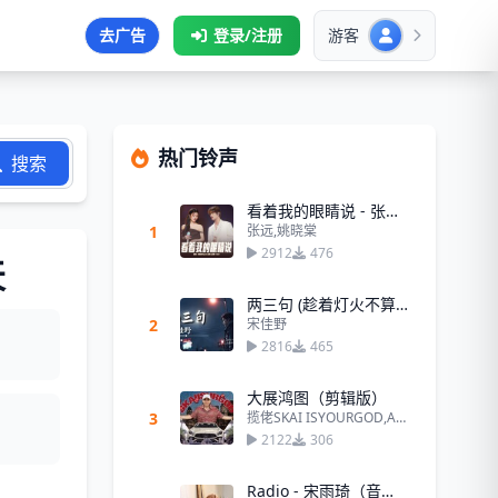
去广告
登录/注册
游客
热门铃声
搜索
看着我的眼睛说 - 张远、姚晓棠
1
张远,姚晓棠
2912
476
天
两三句 (趁着灯火不算清晰)
2
宋佳野
2816
465
大展鸿图（剪辑版）
3
揽佬SKAI ISYOURGOD,AR刘夫阳
2122
306
Radio - 宋雨琦（音源版）