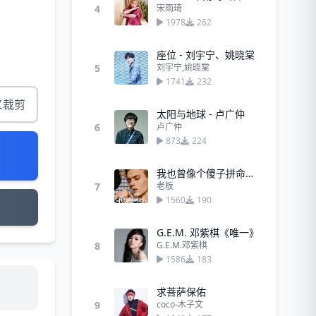
4
宋雨琦
1978
262
座位 - 刘宇宁、姚晓棠
5
刘宇宁,姚晓棠
1741
232
义裁剪
太阳与地球 - 卢广仲
6
卢广仲
873
224
我也曾像个傻子拼命爱你（高潮版）
7
老板
1560
190
G.E.M. 邓紫棋《唯一》
8
G.E.M.邓紫棋
1586
183
求菩萨保佑
9
coco-木子文