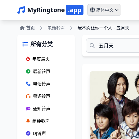
MyRingtone
.app
简体中文
首页
电话铃声
我不愿让你一个人 - 五月天
所有分类
年度最火
最新铃声
电话铃声
粤语铃声
通知铃声
闹钟铃声
DJ铃声