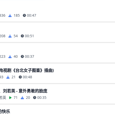
836
185
00:47
208
54
00:51
223
40
00:37
(电视剧《台北女子图鉴》插曲)
93
21
00:48
、刘若英 - 意外勇敢的脸庞
若英
71
20
00:35
的快乐