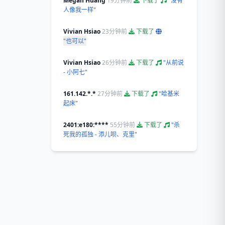
Megan Huang
19分钟前
下载了
"没有
人像我一样"
Vivian Hsiao
23分钟前
下载了
"也可以"
Vivian Hsiao
26分钟前
下载了
"从前说
- 小阿七"
161.142.*.*
27分钟前
下载了
"哈基米
起床"
2401:e180:****
55分钟前
下载了
"杀
死我的孤独 - 添儿呗、克里"