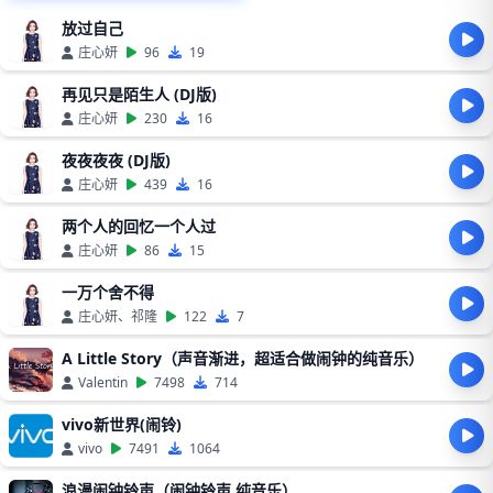
放过自己
庄心妍
96
19
再见只是陌生人 (DJ版)
庄心妍
230
16
夜夜夜夜 (DJ版)
庄心妍
439
16
两个人的回忆一个人过
庄心妍
86
15
一万个舍不得
庄心妍、祁隆
122
7
A Little Story（声音渐进，超适合做闹钟的纯音乐）
Valentin
7498
714
vivo新世界(闹铃)
vivo
7491
1064
浪漫闹钟铃声（闹钟铃声 纯音乐）