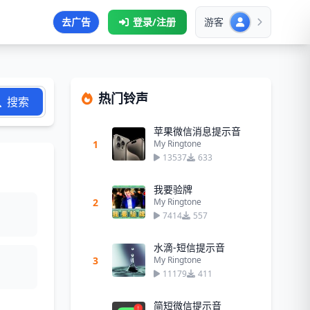
去广告
登录/注册
游客
热门铃声
搜索
苹果微信消息提示音
1
My Ringtone
13537
633
我要验牌
2
My Ringtone
7414
557
水滴-短信提示音
3
My Ringtone
11179
411
简短微信提示音