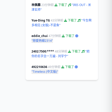
林佩蓁
23分钟前
下载了
"IRIS OUT - 米
津玄师"
Yue-Ding TG
43分钟前
下载了
"今生啊
多相见 (女版)-不是鱼"
eddie_chui
47分钟前
下载了
"戀愛熱線2314"
2402:7500:****
48分钟前
下载了
"把
你的名字念一万遍 - 刘宇宁"
492210636
49分钟前
下载了
"Timeless (中文版)"