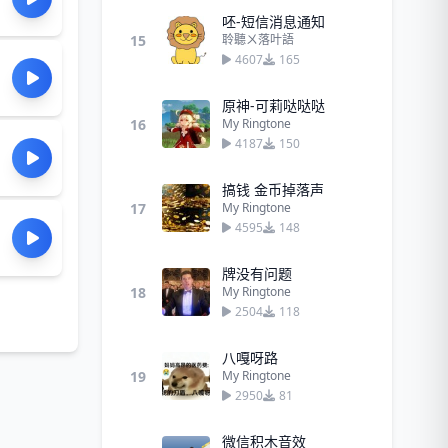
呸-短信消息通知
15
聆聽ㄨ落叶語
4607
165
原神-可莉哒哒哒
16
My Ringtone
4187
150
搞钱 金币掉落声
17
My Ringtone
4595
148
牌没有问题
18
My Ringtone
2504
118
八嘎呀路
19
My Ringtone
2950
81
微信积木音效