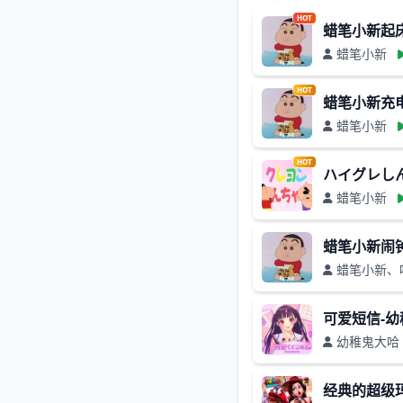
HOT
蜡笔小新起
蜡笔小新
HOT
蜡笔小新充
蜡笔小新
HOT
ハイグレ
蜡笔小新
蜡笔小新闹
蜡笔小新、
可爱短信-
幼稚鬼大哈
经典的超级玛