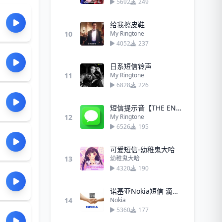
5692
249
给我擦皮鞋
10
My Ringtone
4052
237
日系短信铃声
11
My Ringtone
6828
226
短信提示音【THE END】
12
My Ringtone
6526
195
可爱短信-幼稚鬼大哈
13
幼稚鬼大哈
4320
190
诺基亚Nokia短信 滴滴 滴滴
14
Nokia
5360
177