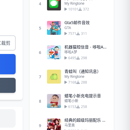
4
My Ringtone
10101
372
Gta5邮件音效
5
GTA
7571
311
义裁剪
机器猫短信音 - 哆啦A梦
6
哆啦A梦
6495
298
青蛙叫（通知讯息）
7
My Ringtone
7168
288
蜡笔小新充电提示音
8
蜡笔小新
6153
258
经典的超级玛丽配乐 - 马里奥
9
马里奥