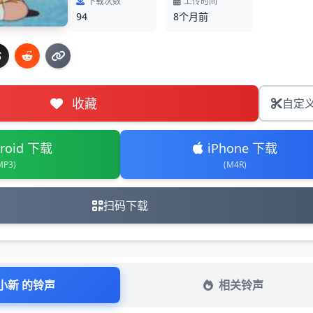
下载次数
上传时间
94
8个月前
收藏
自定
roid 下载
iPhone 下载
MP3)
(M4R)
扫码下载
小新 的铃声
相关铃声