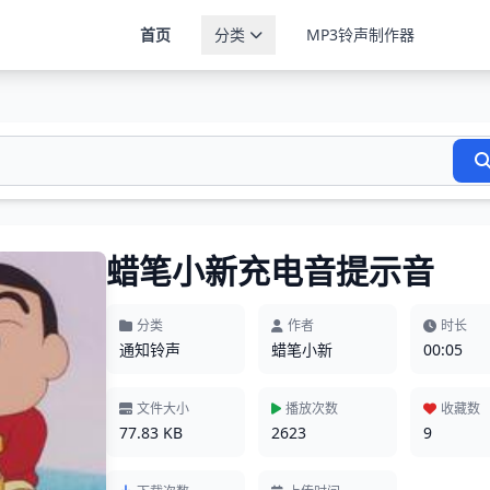
首页
分类
MP3铃声制作器
蜡笔小新充电音提示音
分类
作者
时长
通知铃声
蜡笔小新
00:05
文件大小
播放次数
收藏数
77.83 KB
2623
9