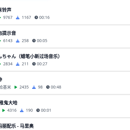
床铃声
9767
1167
00:16
电提示音
6143
258
00:05
しんちゃん（蜡笔小新过场音乐）
2834
211
00:27
钟
哈基米
2435
98
00:48
幼稚鬼大哈
4316
190
00:01
丽配乐 - 马里奥