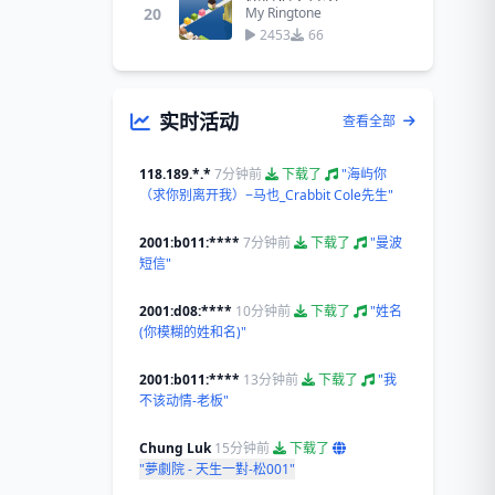
20
My Ringtone
2453
66
实时活动
查看全部
118.189.*.*
7分钟前
下载了
"海屿你
（求你别离开我）−马也_Crabbit Cole先生"
2001:b011:****
7分钟前
下载了
"曼波
短信"
2001:d08:****
10分钟前
下载了
"姓名
(你模糊的姓和名)"
2001:b011:****
13分钟前
下载了
"我
不该动情-老板"
Chung Luk
15分钟前
下载了
"夢劇院 - 天生一對-松001"