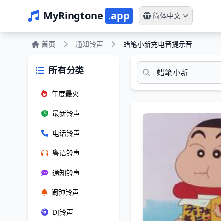
MyRingtone
.app
简体中文
首页
通知铃声
蜡笔小新充电音提示音
所有分类
年度最火
最新铃声
电话铃声
粤语铃声
通知铃声
闹钟铃声
DJ铃声