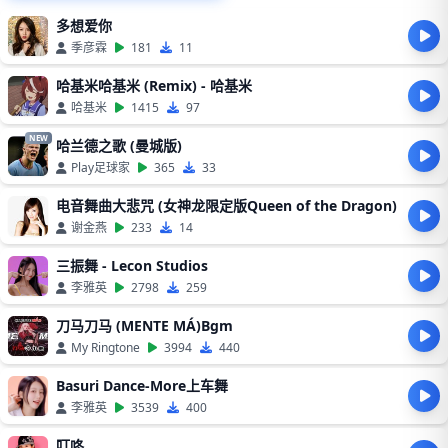
多想爱你
季彦霖
181
11
哈基米哈基米 (Remix) - 哈基米
哈基米
1415
97
NEW
哈兰德之歌 (曼城版)
Play足球家
365
33
电音舞曲大悲咒 (女神龙限定版Queen of the Dragon)
谢金燕
233
14
三振舞 - Lecon Studios
李雅英
2798
259
刀马刀马 (MENTE MÁ)Bgm
My Ringtone
3994
440
Basuri Dance-More上车舞
李雅英
3539
400
叮咚