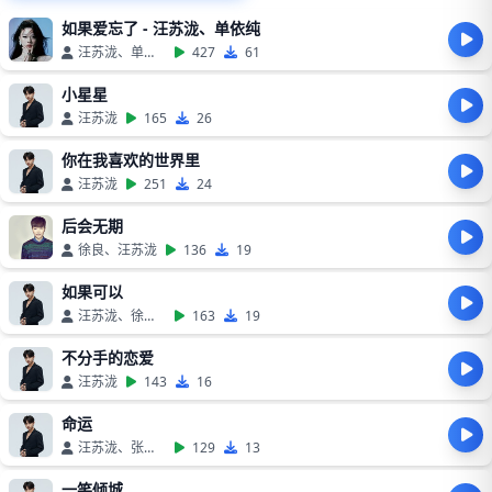
如果爱忘了 - 汪苏泷、单依纯
汪苏泷、单依纯
427
61
小星星
汪苏泷
165
26
你在我喜欢的世界里
汪苏泷
251
24
后会无期
徐良、汪苏泷
136
19
如果可以
汪苏泷、徐佳莹
163
19
不分手的恋爱
汪苏泷
143
16
命运
汪苏泷、张碧晨
129
13
一笑倾城