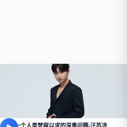
问你一个人类梦寐以求的深奥问题-汪苏泷