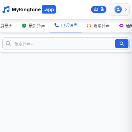
MyRingtone
.app
去广告
电话铃声
年度最火
最新铃声
粤语铃声
通