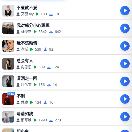
不爱就不爱
艾薇 Ivy
180
18
我对缘分小心翼翼
林俊杰
3342
642
我不该动情
老板
539
92
总会有人
向思思
509
124
潇洒走一回
叶蒨文
156
14
NEW
不删
井胧
134
16
清清如我
郁可唯
1990
273
胆小鬼