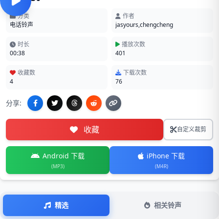
分类
作者
电话铃声
jasyours,chengcheng
时长
播放次数
00:38
401
收藏数
下载次数
4
76
分享:
收藏
自定义裁剪
Android 下载
iPhone 下载
(MP3)
(M4R)
精选
相关铃声