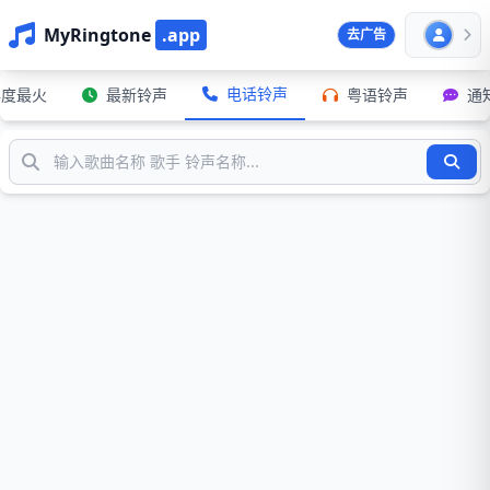
MyRingtone
.app
去广告
电话铃声
年度最火
最新铃声
粤语铃声
通