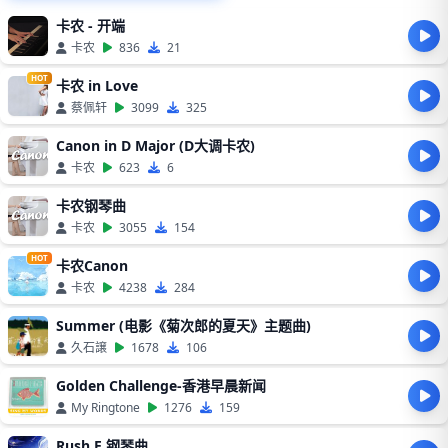
卡农 - 开端
卡农
836
21
HOT
卡农 in Love
蔡佩轩
3099
325
Canon in D Major (D大调卡农)
卡农
623
6
卡农钢琴曲
卡农
3055
154
HOT
卡农Canon
卡农
4238
284
Summer (电影《菊次郎的夏天》主题曲)
久石譲
1678
106
Golden Challenge-香港早晨新闻
My Ringtone
1276
159
Rush E 钢琴曲