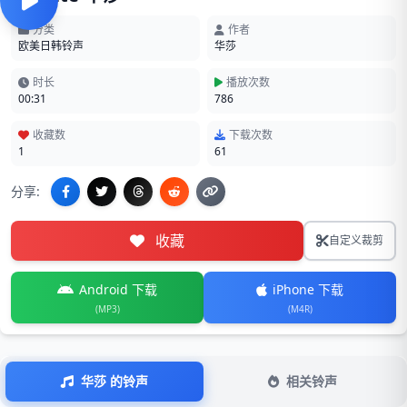
分类
作者
欧美日韩铃声
华莎
时长
播放次数
00:31
786
收藏数
下载次数
1
61
分享:
收藏
自定义裁剪
Android 下载
iPhone 下载
(MP3)
(M4R)
华莎 的铃声
相关铃声