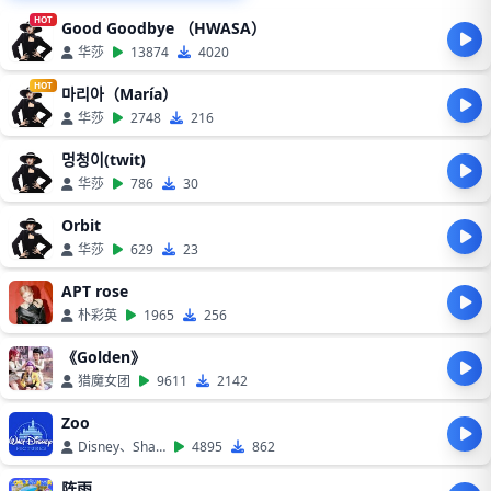
HOT
Good Goodbye （HWASA）
华莎
13874
4020
HOT
마리아（María）
华莎
2748
216
멍청이(twit)
华莎
786
30
Orbit
华莎
629
23
APT rose
朴彩英
1965
256
《Golden》
猎魔女团
9611
2142
Zoo
Disney、Shakira
4895
862
阵雨