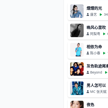
熠熠的光
唐艺
34
晚风心里吹
阿梨粤
相依为命
陈小春
灰色轨迹尾
Beyond
男人怎可以
MC 张天赋
夜色