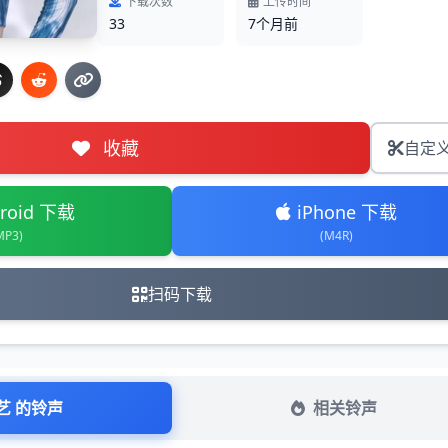
下载次数
上传时间
33
7个月前
收藏
自定
roid 下载
iPhone 下载
MP3)
(M4R)
扫码下载
艺 的铃声
相关铃声