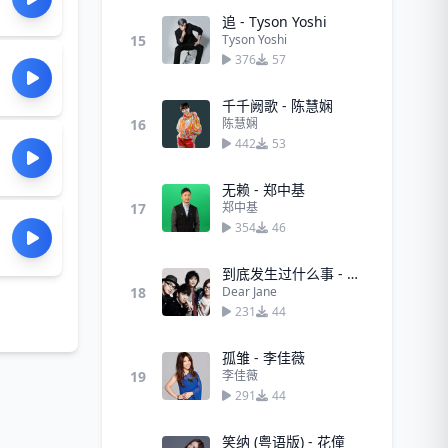
追 - Tyson Yoshi
15
Tyson Yoshi
376
57
千千阙歌 - 陈慧娴
16
陈慧娴
442
53
无赖 - 郑中基
17
郑中基
354
46
到底发生过什么事 - Dear Jane
18
Dear Jane
231
44
孤雏 - 李佳薇
19
李佳薇
291
44
笑纳 (粤语版) - 花僮