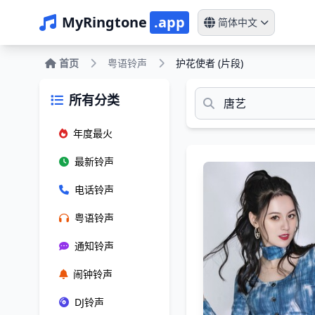
MyRingtone
.app
简体中文
首页
粤语铃声
护花使者 (片段)
所有分类
年度最火
最新铃声
电话铃声
粤语铃声
通知铃声
闹钟铃声
DJ铃声