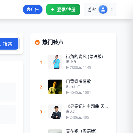
去广告
登录/注册
游客
热门铃声
搜索
街角的晚风 (粤语版)
1
陈小春
7880
1145
用背脊唱情歌
2
Gareth.T
4545
1001
《寻秦记》主题曲 天命最高
3
古天乐
2486
405
青花瓷（粤语版）