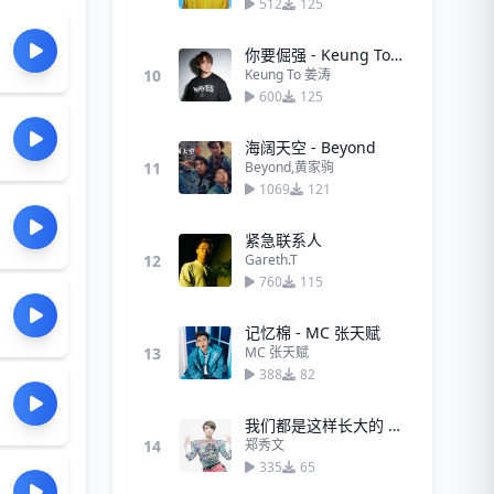
512
125
你要倔强 - Keung To 姜涛
10
Keung To 姜涛
600
125
海阔天空 - Beyond
11
Beyond,黄家驹
1069
121
紧急联系人
12
Gareth.T
760
115
记忆棉 - MC 张天赋
13
MC 张天赋
388
82
我们都是这样长大的 - 郑秀文
14
郑秀文
335
65