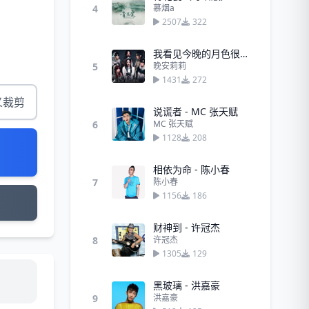
4
慕烟a
2507
322
我看见今晚的月色很美，你呢？ (35秒)
5
晚安莉莉
1431
272
义裁剪
说谎者 - MC 张天赋
6
MC 张天赋
1128
208
相依为命 - 陈小春
7
陈小春
1156
186
财神到 - 许冠杰
8
许冠杰
1305
129
黑玻璃 - 洪嘉豪
9
洪嘉豪