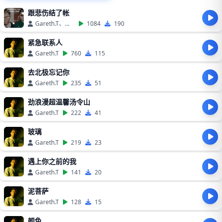
跟悲伤结了帐
Gareth.T、揽佬SKAI ISYOURGOD
1084
190
紧急联系人
Gareth.T
760
115
去北极忘记你
Gareth.T
235
51
劲浪漫超温馨汤令山
Gareth.T
222
41
玻璃
Gareth.T
219
23
遇上你之前的我
Gareth.T
141
20
泥菩萨
Gareth.T
128
15
颜色