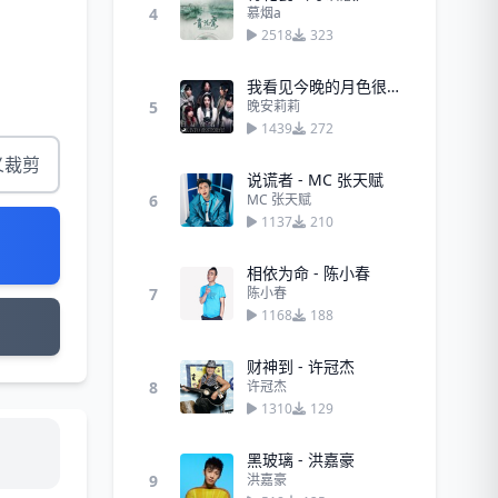
4
慕烟a
2518
323
我看见今晚的月色很美，你呢？ (35秒)
5
晚安莉莉
1439
272
义裁剪
说谎者 - MC 张天赋
6
MC 张天赋
1137
210
相依为命 - 陈小春
7
陈小春
1168
188
财神到 - 许冠杰
8
许冠杰
1310
129
黑玻璃 - 洪嘉豪
9
洪嘉豪