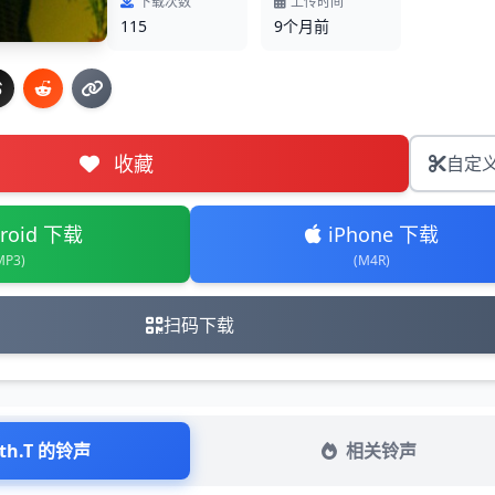
下载次数
上传时间
115
9个月前
收藏
自定
roid 下载
iPhone 下载
MP3)
(M4R)
扫码下载
eth.T 的铃声
相关铃声