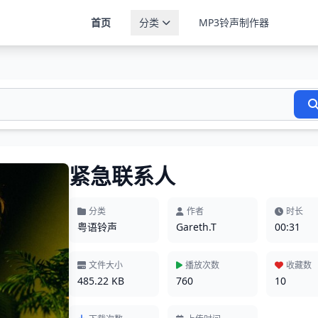
首页
分类
MP3铃声制作器
紧急联系人
分类
作者
时长
粤语铃声
Gareth.T
00:31
文件大小
播放次数
收藏数
485.22 KB
760
10