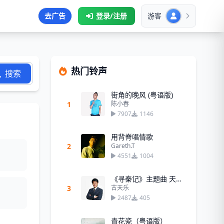
去广告
登录/注册
游客
热门铃声
搜索
街角的晚风 (粤语版)
1
陈小春
7907
1146
用背脊唱情歌
2
Gareth.T
4551
1004
《寻秦记》主题曲 天命最高
3
古天乐
2487
405
青花瓷（粤语版）