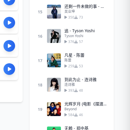
还剩一件未做的事 - 吴业坤
15
吴业坤
350
73
追 - Tyson Yoshi
16
Tyson Yoshi
376
57
凡星 - 陈蕾
17
陈蕾
259
53
到此为止 - 连诗雅
18
连诗雅
393
48
光辉岁月 (电影《摆渡人》插曲) - Beyond
19
Beyond
584
46
无赖 - 郑中基