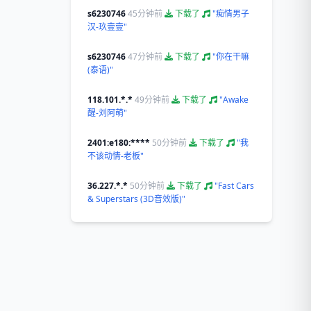
s6230746
45分钟前
下载了
"痴情男子
汉-玖壹壹"
s6230746
47分钟前
下载了
"你在干嘛
(泰语)"
118.101.*.*
49分钟前
下载了
"Awake
醒-刘阿萌"
2401:e180:****
50分钟前
下载了
"我
不该动情-老板"
36.227.*.*
50分钟前
下载了
"Fast Cars
& Superstars (3D音效版)"