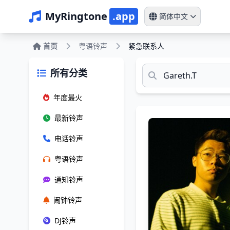
MyRingtone
.app
简体中文
首页
粤语铃声
紧急联系人
所有分类
年度最火
最新铃声
电话铃声
粤语铃声
通知铃声
闹钟铃声
DJ铃声