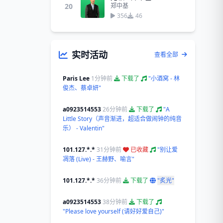
20
郑中基
356
46
实时活动
查看全部
Paris Lee
1分钟前
下载了
"小酒窝 - 林
俊杰、蔡卓妍"
a0923514553
26分钟前
下载了
"A
Little Story（声音渐进，超适合做闹钟的纯音
乐） - Valentin"
101.127.*.*
31分钟前
已收藏
"别让爱
凋落 (Live) - 王赫野、喻言"
101.127.*.*
36分钟前
下载了
"炙光"
a0923514553
38分钟前
下载了
"Please love yourself (请好好爱自己)"