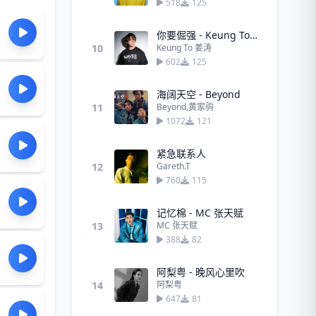
518
125
你要倔强 - Keung To 姜涛
10
Keung To 姜涛
602
125
海阔天空 - Beyond
11
Beyond,黄家驹
1072
121
紧急联系人
12
Gareth.T
760
115
记忆棉 - MC 张天赋
13
MC 张天赋
388
82
阿梨粤 - 晚风心里吹
14
阿梨粤
647
81