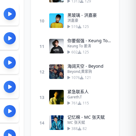
1313
129
黑玻璃 - 洪嘉豪
10
洪嘉豪
519
125
你要倔强 - Keung To 姜涛
11
Keung To 姜涛
602
125
海阔天空 - Beyond
12
Beyond,黄家驹
1076
121
紧急联系人
13
Gareth.T
761
115
记忆棉 - MC 张天赋
14
MC 张天赋
388
82