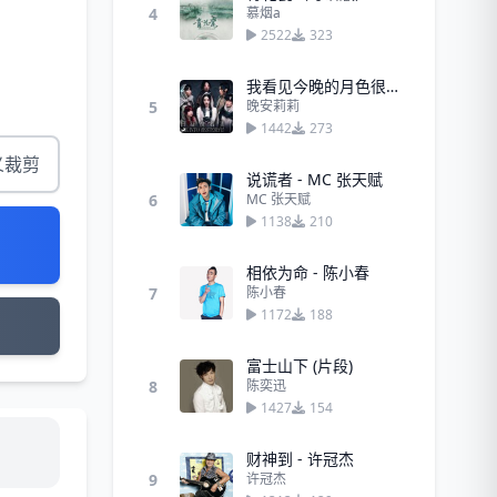
4
慕烟a
2522
323
我看见今晚的月色很美，你呢？ (35秒)
5
晚安莉莉
1442
273
义裁剪
说谎者 - MC 张天赋
6
MC 张天赋
1138
210
相依为命 - 陈小春
7
陈小春
1172
188
富士山下 (片段)
8
陈奕迅
1427
154
财神到 - 许冠杰
9
许冠杰