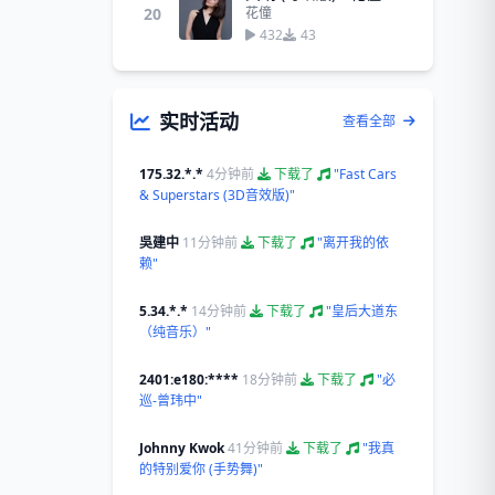
20
花僮
432
43
实时活动
查看全部
175.32.*.*
4分钟前
下载了
"Fast Cars
& Superstars (3D音效版)"
吳建中
11分钟前
下载了
"离开我的依
赖"
5.34.*.*
14分钟前
下载了
"皇后大道东
（纯音乐）"
2401:e180:****
18分钟前
下载了
"必
巡-曾玮中"
Johnny Kwok
41分钟前
下载了
"我真
的特别爱你 (手势舞)"