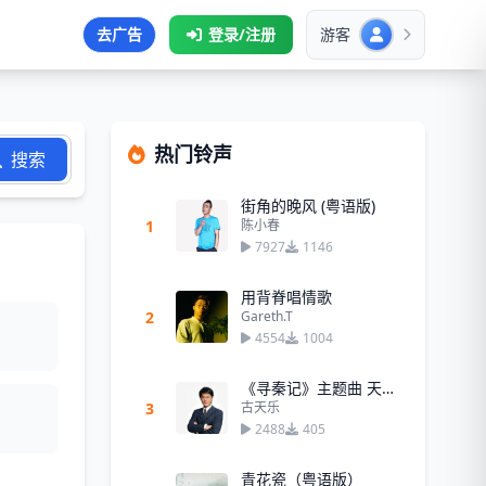
去广告
登录/注册
游客
热门铃声
搜索
街角的晚风 (粤语版)
1
陈小春
7927
1146
用背脊唱情歌
2
Gareth.T
4554
1004
《寻秦记》主题曲 天命最高
3
古天乐
2488
405
青花瓷（粤语版）