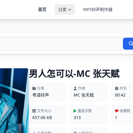
首页
分类
MP3铃声制作器
男人怎可以-MC 张天赋
分类
作者
时长
粤语铃声
MC 张天赋
00:42
文件大小
播放次数
收藏数
657.06 KB
313
1