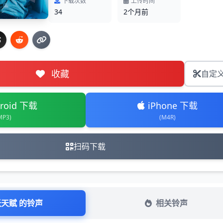
下载次数
上传时间
34
2个月前
收藏
自定
roid 下载
iPhone 下载
MP3)
(M4R)
扫码下载
张天赋 的铃声
相关铃声