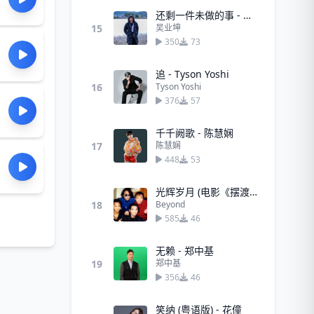
还剩一件未做的事 - 吴业坤
15
吴业坤
350
73
追 - Tyson Yoshi
16
Tyson Yoshi
376
57
千千阙歌 - 陈慧娴
17
陈慧娴
448
53
光辉岁月 (电影《摆渡人》插曲) - Beyond
18
Beyond
585
46
无赖 - 郑中基
19
郑中基
356
46
笑纳 (粤语版) - 花僮