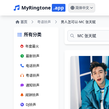
MyRingtone
.app
简体中文
首页
粤语铃声
男人怎可以-MC 张天赋
所有分类
年度最火
最新铃声
电话铃声
粤语铃声
通知铃声
闹钟铃声
DJ铃声