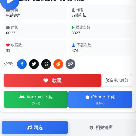
分类
作者
电话铃声
万能和弦
时长
播放次数
00:35
3327
收藏数
下载次数
35
474
分享:
收藏
自定义裁剪
Android 下载
iPhone 下载
(MP3)
(M4R)
精选
相关铃声