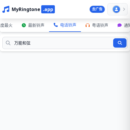
MyRingtone
.app
去广告
电话铃声
年度最火
最新铃声
粤语铃声
通