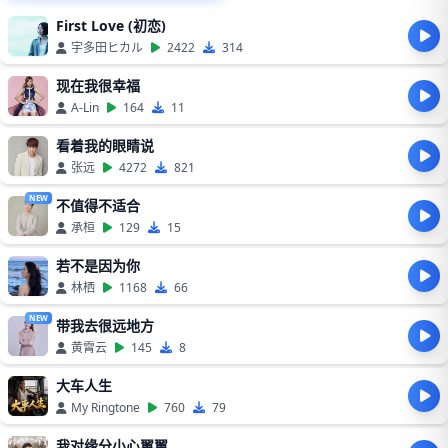
First Love (初恋)
宇多田ヒカル
2422
314
现在我很幸福
A-Lin
164
11
看着我的眼睛说
张远
4272
821
NEW
不值得不适合
承桓
129
15
若不是因为你
林栖
1168
66
NEW
带我去很远地方
黄霄云
145
8
大车人生
My Ringtone
760
79
我对缘分小心翼翼