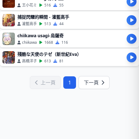
王小花ミ
516
55
捕捉閃耀的瞬間 - 灌籃高手
灌籃高手
513
44
chiikawa usagi-烏薩奇
chiikawa
1668
116
殘酷な天使のテゼ（新世紀Eva）
高橋洋子
613
81
上一頁
1
下一頁