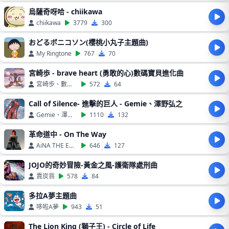
烏薩奇呀哈 - chiikawa
chiikawa
3779
300
おどるボニコソン(櫻桃小丸子主題曲)
My Ringtone
767
70
宮崎歩 - brave heart (勇敢的心)數碼寶貝進化曲
宮崎歩、數碼寶貝
572
64
Call of Silence- 進擊的巨人 - Gemie、澤野弘之
Gemie、澤野弘之
1110
132
革命道中 - On The Way
AiNA THE END
646
127
JOJO的奇妙冒險-黃金之風-護衛隊處刑曲
賣炭翁
578
84
多拉A夢主題曲
哆啦A夢
943
51
The Lion King (獅子王) - Circle of Life