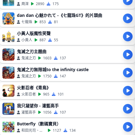
周深
2890
175
dan dan 心魅かれて -《七龍珠GT》的片頭曲
七龍珠
853
81
小黃人版魔性笑聲
小黃人
887
55
鬼滅之刃主題曲
鬼滅之刃
1603
137
鬼滅之刃無限城to the infinity castle
鬼滅之刃
1750
147
火影忍者《青鳥》
火影忍者
965
101
我只凝望你 - 灌籃高手
灌籃高手
1056
107
Butterfly（數碼寶貝）
和田光司、數碼寶貝
1127
134