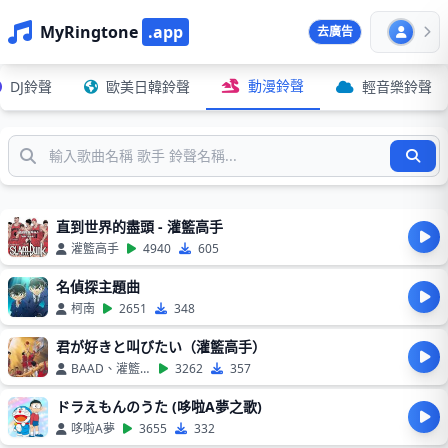
MyRingtone
.app
去廣告
動漫鈴聲
DJ鈴聲
歐美日韓鈴聲
輕音樂鈴聲
直到世界的盡頭 - 灌籃高手
灌籃高手
4940
605
名偵探主題曲
柯南
2651
348
君が好きと叫びたい（灌籃高手）
BAAD、灌籃高手
3262
357
ドラえもんのうた (哆啦A夢之歌)
哆啦A夢
3655
332