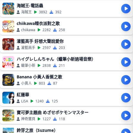
海賊王-電話蟲
海賊王
3892
392
chiikawa睡衣派對之歌
chiikawa
2282
258
灌籃高手 好想大聲說愛你
灌籃高手
2597
203
ハイグレしんちゃん（蠟筆小新過場音樂）
蠟筆小新
2838
211
Banana 小黃人香蕉之歌
小黃人
803
87
紅蓮華
LiSA
1240
125
寶可夢主題曲 めざせポケモンマスター
神奇寶貝
1227
118
鈴芽之旅（Suzume）