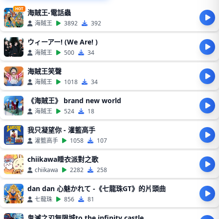
HOT
海賊王-電話蟲
海賊王
3892
392
ウィーアー! (We Are! )
海賊王
500
34
海賊王笑聲
海賊王
1018
34
《海賊王》 brand new world
海賊王
524
18
我只凝望你 - 灌籃高手
灌籃高手
1058
107
chiikawa睡衣派對之歌
chiikawa
2282
258
dan dan 心魅かれて -《七龍珠GT》的片頭曲
七龍珠
856
81
鬼滅之刃無限城to the infinity castle