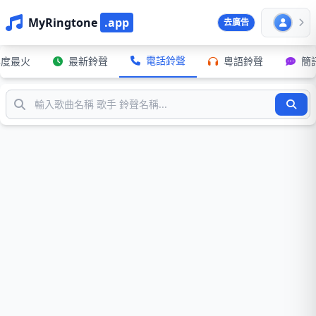
MyRingtone
.app
去廣告
電話鈴聲
年度最火
最新鈴聲
粵語鈴聲
簡