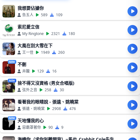
我想要佔據你
告五人
589
109
索尼愛立信
My Ringtone
2321
180
大風在刮大雪在下
王一佳
1949
260
NEW
不刪
井朧
129
16
NEW
捨不得又沒資格 (男女合唱版)
弦外之音
258
30
看著我的眼睛說 - 張遠、姚曉棠
張遠、姚曉棠
2908
476
NEW
天地懂我的心
惡霸罩著你
90
9
海嶼你（求你別離開我）−馬也_Crabbit Cole先生