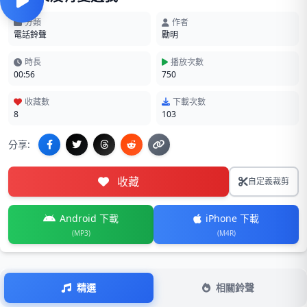
分類
作者
電話鈴聲
勵明
時長
播放次數
00:56
750
收藏數
下載次數
8
103
分享:
收藏
自定義裁剪
Android 下載
iPhone 下載
(MP3)
(M4R)
精選
相關鈴聲