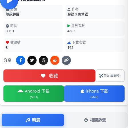
分類
作者
簡訊鈴聲
聆聽ㄨ落葉語
時長
播放次數
00:01
4605
收藏數
下載次數
8
165
分享:
收藏
自定義裁剪
Android 下載
iPhone 下載
(MP3)
(M4R)
精選
相關鈴聲