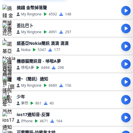
搞錢 金幣掉落聲
My Ringtone
4592
148
歪比巴卜
My Ringtone
4991
297
諾基亞Nokia簡訊 滴滴 滴滴
Nokia
5347
177
機器貓簡訊音 - 哆啦A夢
哆啦A夢
6494
298
嗖~（簡訊）通知
My Ringtone
6680
156
少年
夢然
861
40
ios17通知音-反彈
IPhone
4671
164
可愛簡訊-幼稚鬼大哈