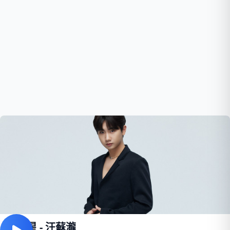
小星星 - 汪蘇瀧