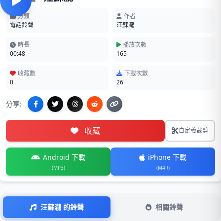
分類
作者
電話鈴聲
汪蘇瀧
時長
播放次數
00:48
165
收藏數
下載次數
0
26
分享:
收藏
自定義裁剪
Android 下載
iPhone 下載
(MP3)
(M4R)
汪蘇瀧 的鈴聲
相關鈴聲