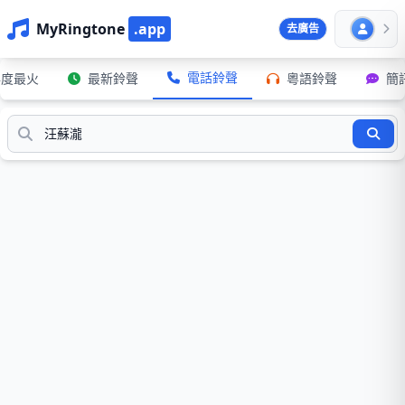
MyRingtone
.app
去廣告
電話鈴聲
年度最火
最新鈴聲
粵語鈴聲
簡