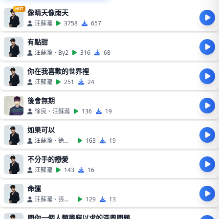
HOT
像晴天像雨天
汪蘇瀧
3758
657
有點甜
汪蘇瀧、By2
316
68
你在我喜歡的世界裡
汪蘇瀧
251
24
後會無期
徐良、汪蘇瀧
136
19
如果可以
汪蘇瀧、徐佳瑩
163
19
不分手的戀愛
汪蘇瀧
143
16
命運
汪蘇瀧、張碧晨
129
13
問你一個人類夢寐以求的深奧問題