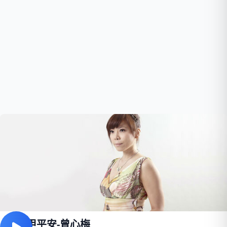
平凡甲平安-曾心梅