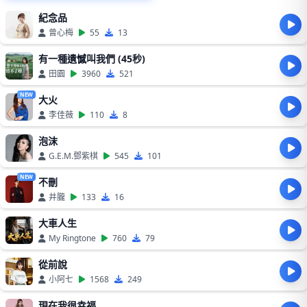
紀念品
曾心梅
55
13
有一種遺憾叫我們 (45秒)
田園
3960
521
NEW
大火
李佳薇
110
8
泡沫
G.E.M.鄧紫棋
545
101
NEW
不刪
井朧
133
16
大車人生
My Ringtone
760
79
從前說
小阿七
1568
249
現在我很幸福