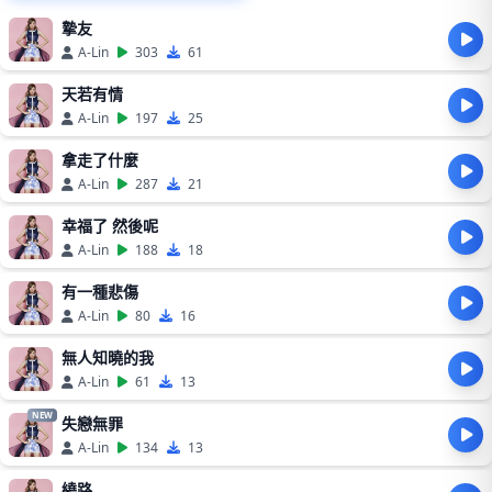
摯友
A-Lin
303
61
天若有情
A-Lin
197
25
拿走了什麼
A-Lin
287
21
幸福了 然後呢
A-Lin
188
18
有一種悲傷
A-Lin
80
16
無人知曉的我
A-Lin
61
13
NEW
失戀無罪
A-Lin
134
13
繞路