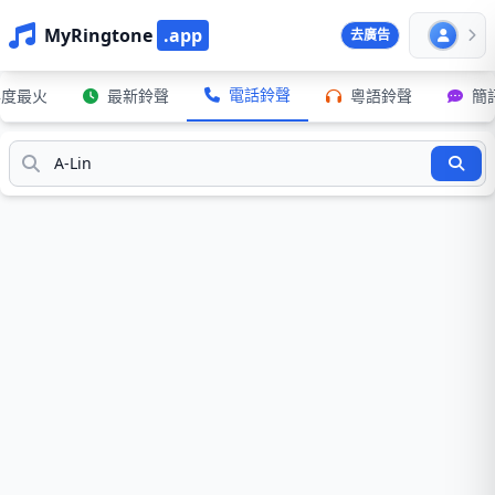
MyRingtone
.app
去廣告
電話鈴聲
年度最火
最新鈴聲
粵語鈴聲
簡