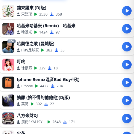
錢來錢來 (DJ版)
宋鹽球
3530
368
哈基米哈基米 (Remix) - 哈基米
哈基米
1424
97
NEW
哈蘭德之歌 (曼城版)
Play足球家
382
33
叮咚
徐懷鈺
329
18
Iphone Remix混音Bad Guy带劲
IPhone
4422
204
抽離 (捨不得的他他他)(Dj版)
萵萵
392
22
八方來財DJ
攬佬SKAI ISYOURGOD
2648
171
火花