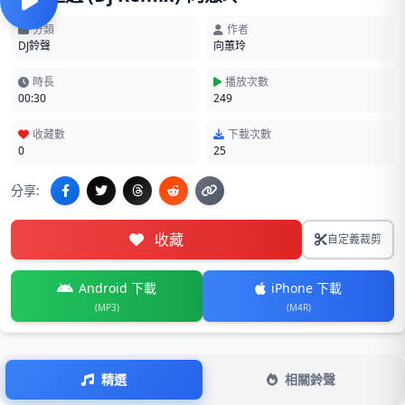
分類
作者
DJ鈴聲
向蕙玲
時長
播放次數
00:30
249
收藏數
下載次數
0
25
分享:
收藏
自定義裁剪
Android 下載
iPhone 下載
(MP3)
(M4R)
精選
相關鈴聲