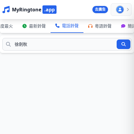
MyRingtone
.app
去廣告
電話鈴聲
年度最火
最新鈴聲
粵語鈴聲
簡