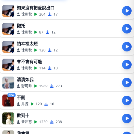
如果沒有把愛說出口
徐劍秋
264
17
襯托
徐劍秋
87
12
怕幸福太短
徐劍秋
120
12
會不會有可能
徐劍秋
114
10
清清如我
鬱可唯
1989
273
NEW
不刪
井朧
129
16
數到十
曾沛慈
1239
238
我會等…