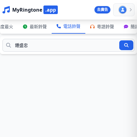
MyRingtone
.app
去廣告
電話鈴聲
年度最火
最新鈴聲
粵語鈴聲
簡