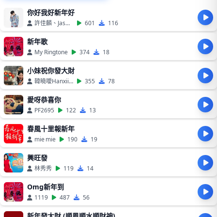
你好我好新年好
許佳麟、Jasmine C
601
116
新年歌
My Ringtone
374
18
小妹祝你發大財
韓曉噯Hanxiiaoaii
355
78
愛呀恭喜你
PF2695
122
13
春風十里報新年
mie mie
190
19
興旺發
林秀秀
119
14
Omg新年到
1119
487
56
新年發大財 (順風順水順財神)