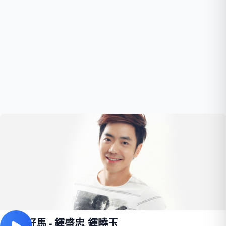
新年好馬 - 鍾盛忠,鍾曉玉