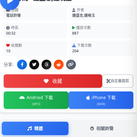
分類
作者
電話鈴聲
鍾盛忠,鍾曉玉
時長
播放次數
00:32
887
收藏數
下載次數
10
204
分享:
收藏
自定義裁剪
Android 下載
iPhone 下載
(MP3)
(M4R)
精選
相關鈴聲