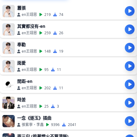
囂張
en王翊恩
219
74
其實都沒有-en
en王翊恩
259
26
奉勸
en王翊恩
148
19
雨愛
en王翊恩
95
11
間距-en
en王翊恩
202
11
時差
en王翊恩
25
3
一念《逐玉》插曲
張紫寧、李鑫
9396
2041
兩三句 (趁著燈火不算清晰)