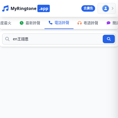
MyRingtone
.app
去廣告
電話鈴聲
年度最火
最新鈴聲
粵語鈴聲
簡