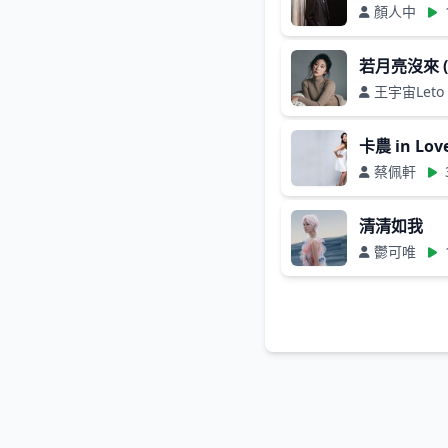
顏人中
若月亮沒來 
王宇宙Let
卡農 in Lov
蔡佩軒
清清如我
鬱可唯