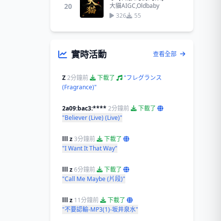
20
大貓AIGC,Oldbaby
326
55
實時活動
查看全部
Z
2分鐘前
下載了
"フレグランス
(Fragrance)"
2a09:bac3:****
2分鐘前
下載了
"Believer (Live) (Live)"
lll z
3分鐘前
下載了
"I Want It That Way"
lll z
6分鐘前
下載了
"Call Me Maybe (片段)"
lll z
11分鐘前
下載了
"不要認輸-MP3(1)-坂井泉水"