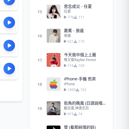
思念成災 - 任夏
15
任夏
776
111
嘉賓 - 張遠
16
張遠
621
110
今天我中個上上籤
17
唯又斐Raylee Forest
516
104
iPhone-手機 煎茶
18
iPhone
1693
102
街角的晚風 (日語說唱版)
19
勵志豪,神勇尼尼
915
74
孽 (看那純情的妖)