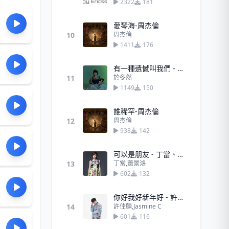
2322
181
愛琴海-周杰倫
10
周杰倫
1411
176
有一種遺憾叫我們 - 於冬然
11
於冬然
1149
150
誰稀罕-周杰倫
12
周杰倫
938
142
可以是朋友 - 丁當、蕭景鴻
13
丁當,蕭景鴻
602
132
你好我好新年好 - 許佳麟,Jasmine C
14
許佳麟,Jasmine C
601
116