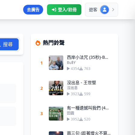
去廣告
登入/註冊
遊客
熱門鈴聲
搜尋
西岸小法咒 (35秒)-Bu$Y
1
Bu$Y
4354
763
沒出息 - 王世堅
2
沒出息
3923
599
有一種遺憾叫我們 (45秒)
3
田園
3952
520
兩三句 (趁著燈火不算清晰)