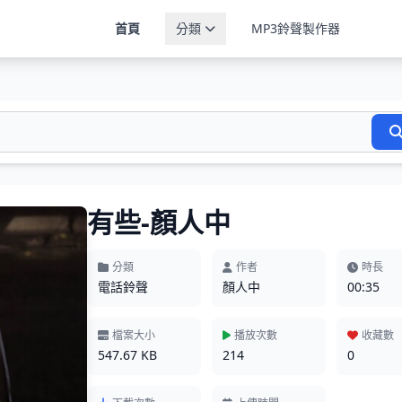
首頁
分類
MP3鈴聲製作器
有些-顏人中
分類
作者
時長
電話鈴聲
顏人中
00:35
檔案大小
播放次數
收藏數
547.67 KB
214
0