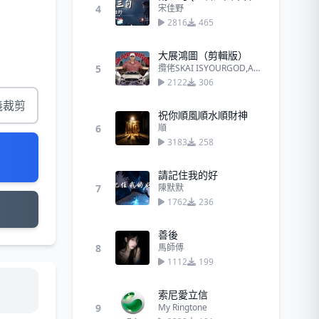
4
宋佳野
2816
465
大展鴻圖（剪輯版）
5
攬佬SKAI ISYOURGOD,AR劉夫陽
2122
306
義裁剪
祝你順風順水順財神
6
順
3183
258
請記住我的好
7
陳默默
1762
236
善後
8
馬師傅
1112
199
索尼愛立信
9
My Ringtone