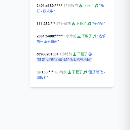
2401:e180:****
13分鐘前
下載了
"嗜
好 - 顏人中"
111.252.*.*
47分鐘前
下載了
"野心家"
2001:b400:****
1小時前
下載了
"名偵
探柯南主題曲"
c0966201551
1小時前
下載了
"誰要我們的心遙遠的像太陽與地球"
58.153.*.*
1小時前
下載了
"遲了悔改 -
周殷廷"