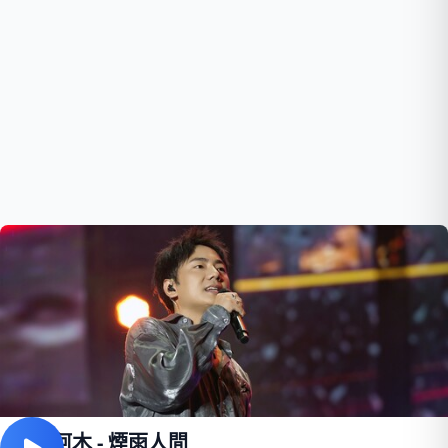
海來阿木 - 煙雨人間