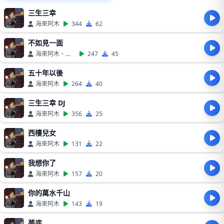
三生三幸
海來阿木
344
62
不如見一面
海來阿木、單依純
247
45
五十年以後
海來阿木
264
40
三生三幸 DJ
海來阿木
356
25
西樓兒女
海來阿木
131
22
我想你了
海來阿木
157
20
你的萬水千山
海來阿木
143
19
夢底