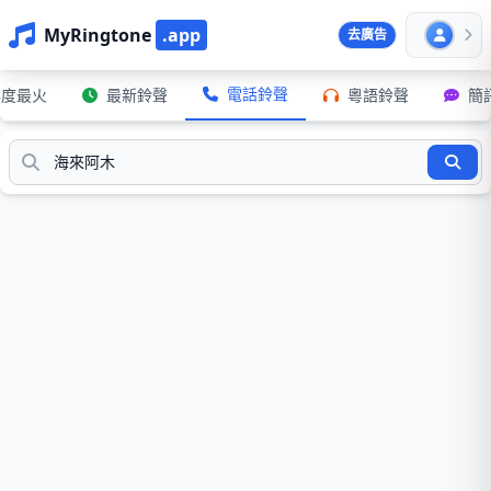
MyRingtone
.app
去廣告
電話鈴聲
年度最火
最新鈴聲
粵語鈴聲
簡