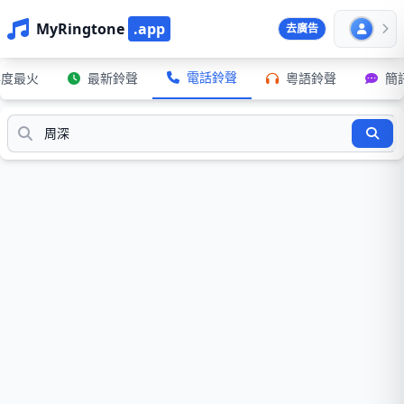
MyRingtone
.app
去廣告
電話鈴聲
年度最火
最新鈴聲
粵語鈴聲
簡