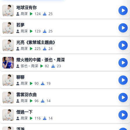
地球沒有你
周深
124
25
若夢
周深
123
25
光亮《紫禁城主題曲》
周深
225
24
燈火裡的中國 - 張也、周深
張也、周深
82
23
聊聊
周深
90
19
雲裳羽衣曲
周深
96
14
借過一下
周深
116
14
浮游