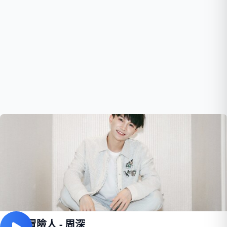
璀璨冒險人 - 周深