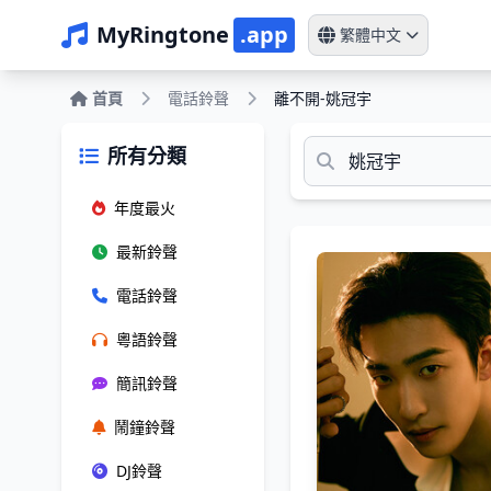
MyRingtone
.app
繁體中文
首頁
電話鈴聲
離不開-姚冠宇
所有分類
年度最火
最新鈴聲
電話鈴聲
粵語鈴聲
簡訊鈴聲
鬧鐘鈴聲
DJ鈴聲