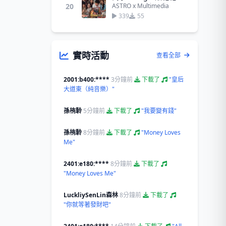
20
ASTRO x Multimedia
339
55
實時活動
查看全部
2001:b400:****
3分鐘前
下載了
"皇后
大道東（純音樂）"
孫栯駖
5分鐘前
下載了
"我要變有錢"
孫栯駖
8分鐘前
下載了
"Money Loves
Me"
2401:e180:****
8分鐘前
下載了
"Money Loves Me"
LuckliySenLin森林
8分鐘前
下載了
"你就等著發財吧"