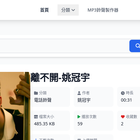
首頁
分類
MP3鈴聲製作器
離不開-姚冠宇
分類
作者
時長
電話鈴聲
姚冠宇
00:31
檔案大小
播放次數
收藏數
485.35 KB
59
2