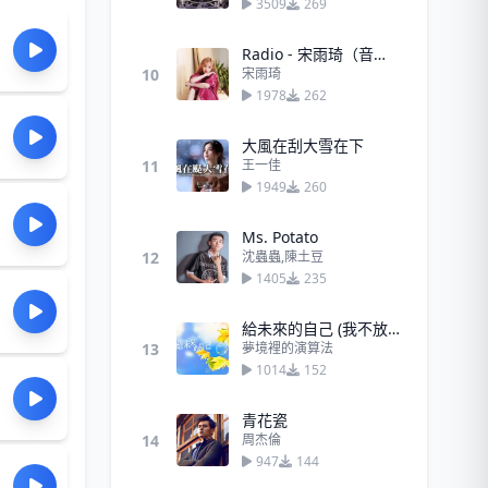
3509
269
Radio - 宋雨琦（音源版）
10
宋雨琦
1978
262
大風在刮大雪在下
11
王一佳
1949
260
Ms. Potato
12
沈蟲蟲,陳土豆
1405
235
給未來的自己 (我不放棄愛的勇氣)
13
夢境裡的演算法
1014
152
青花瓷
14
周杰倫
947
144