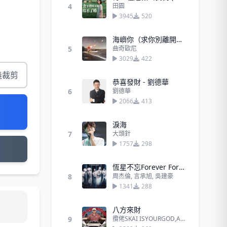
4
田園
3945
520
海嶼你（求你別離開我）−馬也_Crabbit Cole先生
5
曲奇歐尼
3029
422
義裁剪
恭喜發財 - 劉德華
6
劉德華
2066
413
淚海
7
大頭針
1757
298
恆星不忘Forever Forever
8
周杰倫, 言承旭, 吳建豪
1341
288
八方來財
9
攬佬SKAI ISYOURGOD,AR劉夫陽