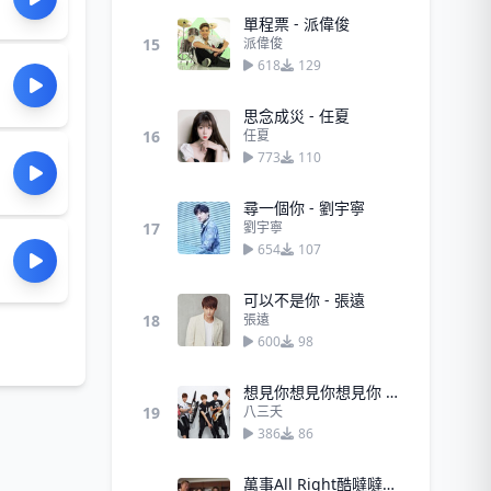
單程票 - 派偉俊
15
派偉俊
618
129
思念成災 - 任夏
16
任夏
773
110
尋一個你 - 劉宇寧
17
劉宇寧
654
107
可以不是你 - 張遠
18
張遠
600
98
想見你想見你想見你 - 八三夭
19
八三夭
386
86
萬事All Right酷噠噠（Kuda Kuda）