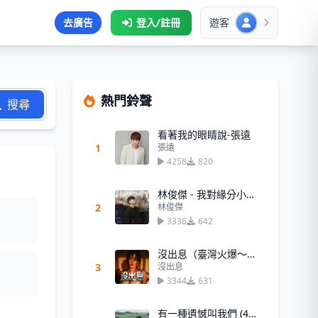
去廣告
登入/註冊
遊客
熱門鈴聲
搜尋
看著我的眼睛說-張遠
1
張遠
4258
820
林俊傑 - 我對緣分小心翼翼
2
林俊傑
3336
642
沒出息（臺灣火爆～王世堅）
3
沒出息
3344
631
有一種遺憾叫我們 (45秒)