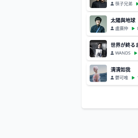
筷子兄弟
太陽與地球
盧廣仲
世界が終るま
WANDS
清清如我
鬱可唯