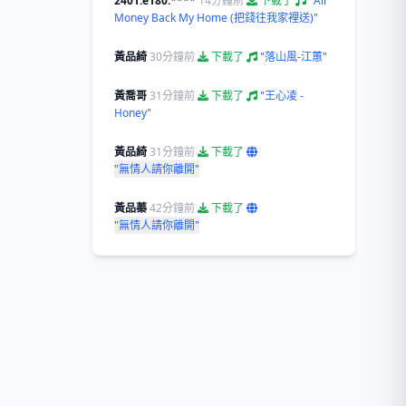
2401:e180:****
14分鐘前
下載了
"All
Money Back My Home (把錢往我家裡送)"
黃品綺
30分鐘前
下載了
"落山風-江蕙"
黃喬哥
31分鐘前
下載了
"王心凌 -
Honey"
黃品綺
31分鐘前
下載了
"無情人請你離開"
黃品蓁
42分鐘前
下載了
"無情人請你離開"