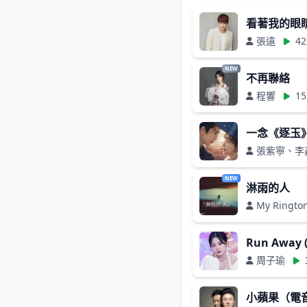
看著我的眼
張遠
42
NEW
不再聯絡
程響
15
一念《逐玉
張紫寧、李
NEW
淋雨的人
My Ringto
Run Away 
周子瑜
小蘋果（電