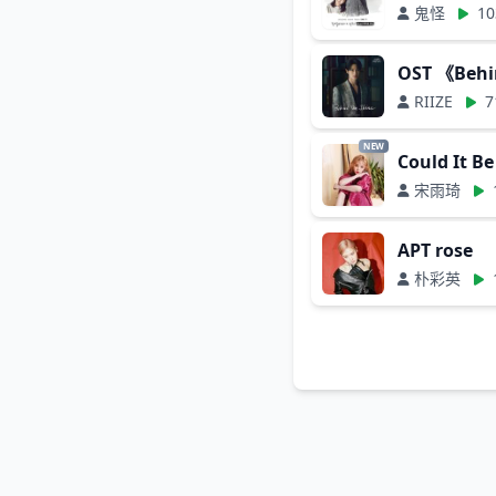
鬼怪
10
OST 《Beh
RIIZE
7
NEW
Could It Be
宋雨琦
APT rose
朴彩英