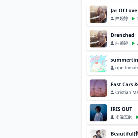
Jar Of Love
曲婉婷
Drenched
曲婉婷
summer
ripe tomat
Fast Cars 
Cristian 
IRIS OUT
米津玄師
Beautif