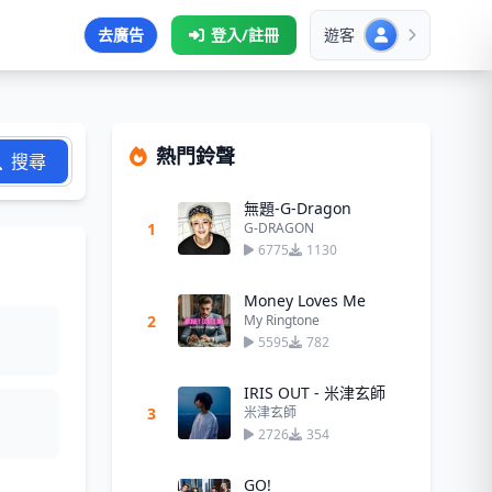
去廣告
登入/註冊
遊客
熱門鈴聲
搜尋
無題-G-Dragon
1
G-DRAGON
6775
1130
Money Loves Me
2
My Ringtone
5595
782
IRIS OUT - 米津玄師
3
米津玄師
2726
354
GO!