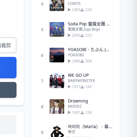
4
CORTIS
2483
329
Soda Pop 獵魔女團 男團
5
獵魔女團,Saja Boys
2890
323
義裁剪
YOASOBI - たぶん (大概)
6
YOASOBI
2480
308
WE GO UP
7
BABYMONSTER
1937
240
Drowning
8
WOODZ
1687
238
마리아（María） - 華莎
9
華莎