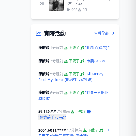
20
佐伊,Zoe
962
65
實時活動
查看全部
陳依鈴
1分鐘前
下載了
"起風了(鋼琴) "
陳依鈴
3分鐘前
下載了
"卡農Canon"
陳依鈴
5分鐘前
下載了
"All Money
Back My Home (把錢往我家裡送)"
陳依鈴
6分鐘前
下載了
"我會一直順順
順順順"
59.120.*.*
7分鐘前
下載了
"迷途羔羊 (Live)"
2001:b011:****
17分鐘前
下載了
"甲