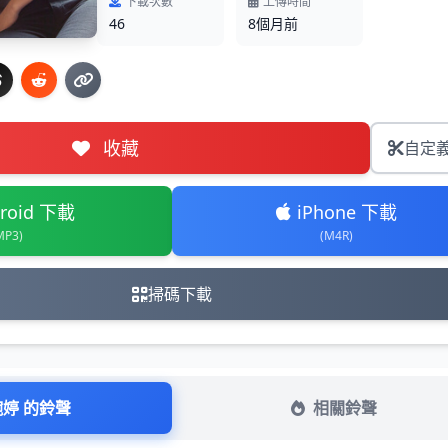
下載次數
上傳時間
46
8個月前
收藏
自定
roid 下載
iPhone 下載
MP3)
(M4R)
掃碼下載
婉婷 的鈴聲
相關鈴聲