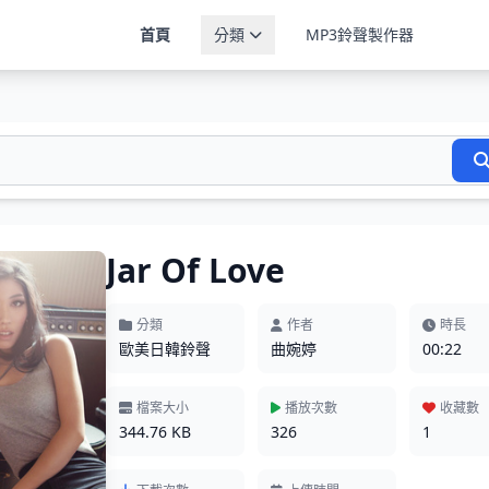
首頁
分類
MP3鈴聲製作器
Jar Of Love
分類
作者
時長
歐美日韓鈴聲
曲婉婷
00:22
檔案大小
播放次數
收藏數
344.76 KB
326
1