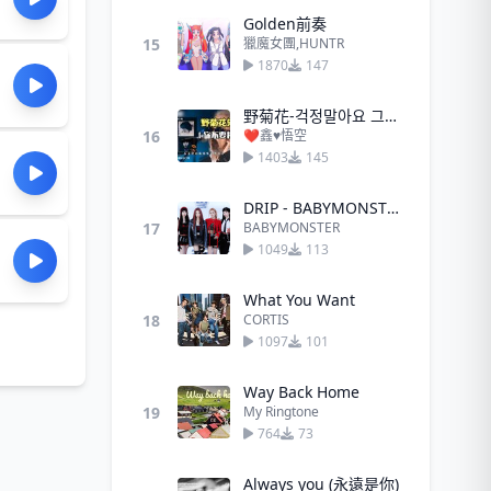
Golden前奏
15
獵魔女團,HUNTR
1870
147
野菊花-걱정말아요 그대(你不要擔心)
16
❤鑫♥悟空
1403
145
DRIP - BABYMONSTER
17
BABYMONSTER
1049
113
What You Want
18
CORTIS
1097
101
Way Back Home
19
My Ringtone
764
73
Always you (永遠是你)