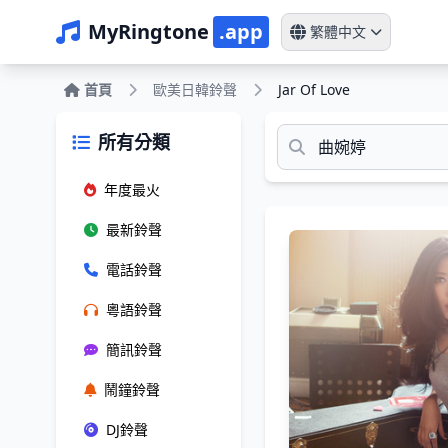
MyRingtone
.app
繁體中文
首頁
歐美日韓鈴聲
Jar Of Love
所有分類
年度最火
最新鈴聲
電話鈴聲
粵語鈴聲
簡訊鈴聲
鬧鐘鈴聲
DJ鈴聲