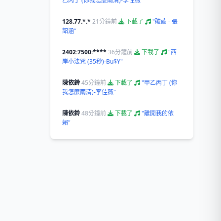
乙丙丁 (你我怎麼兩清)-李佳薇"
128.77.*.*
21分鐘前
下載了
"破繭 - 張
韶涵"
2402:7500:****
36分鐘前
下載了
"西
岸小法咒 (35秒)-Bu$Y"
陳依鈴
45分鐘前
下載了
"甲乙丙丁 (你
我怎麼兩清)-李佳薇"
陳依鈴
48分鐘前
下載了
"離開我的依
賴"