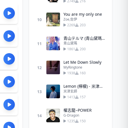
2749
216
You are my only one
10
Zoe,佐伊
2269
203
青山テルマ (青山黛瑪) - そばにいるね (留在我身邊)
11
青山黛瑪
1861
200
Let Me Down Slowly
12
MyRingtone
1938
160
Lemon (檸檬) - 米津玄師
13
米津玄師
1413
157
權志龍−POWER
14
G-Dragon
1235
150