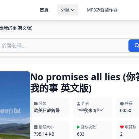
首頁
分類
MP3鈴聲製作器
 (你答應我的事 英文版)
No promises all lies 
我的事 英文版)
分類
作者
時長
歐美日韓鈴聲
༺秋未冷༻
00:50
檔案大小
播放次數
收藏數
795.14 KB
683
2