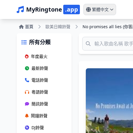
MyRingtone
.app
繁體中文
首頁
歐美日韓鈴聲
No promises all lies
所有分類
年度最火
最新鈴聲
電話鈴聲
粵語鈴聲
簡訊鈴聲
鬧鐘鈴聲
DJ鈴聲