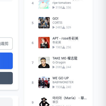
4
ripe tomatoes
3198
336
GO!
5
CORTIS
2485
329
APT - rose朴彩英
6
朴彩英
義裁剪
1965
256
TAKE ME-權志龍
7
G-Dragon
2085
244
WE GO UP
8
BABYMONSTER
1938
240
마리아（María） - 華莎
9
華莎