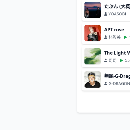
たぶん (大概
YOASOBI
APT rose
朴彩英
The Light
司司
55
無題-G-Dra
G-DRAGO