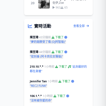
20
佐伊,Zoe
963
65
實時活動
查看全部
陳至瑋
43分鐘前
下載了
"夢的翅膀受了傷 (DJ阿智版)"
陳至瑋
44分鐘前
下載了
"從別後 (阿卡貝拉女聲版)"
210.10.*.*
1小時前
下載了
"此刻最好的
都在身邊"
Jennifer Tan
1小時前
下載了
"REC2 FUNK"
106.1.*.*
1小時前
下載了
"沒有被你愛的命"