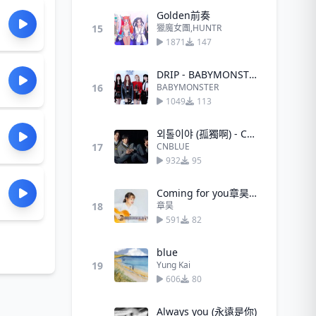
Golden前奏
15
獵魔女團,HUNTR
1871
147
DRIP - BABYMONSTER
16
BABYMONSTER
1049
113
외톨이야 (孤獨啊) - CNBLUE
17
CNBLUE
932
95
Coming for you章昊（驕陽似我ost）
18
章昊
591
82
blue
19
Yung Kai
606
80
Always you (永遠是你)