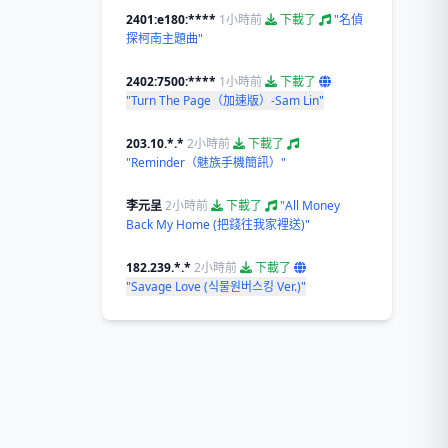
2401:e180:****
1小時前
下載了
"名偵
探柯南主題曲"
2402:7500:****
1小時前
下載了
"Turn The Page（加速版）-Sam Lin"
203.10.*.*
2小時前
下載了
"Reminder（魅族手機簡訊）"
李元呈
2小時前
下載了
"All Money
Back My Home (把錢往我家裡送)"
182.239.*.*
2小時前
下載了
"Savage Love (식물원버스킹 Ver.)"