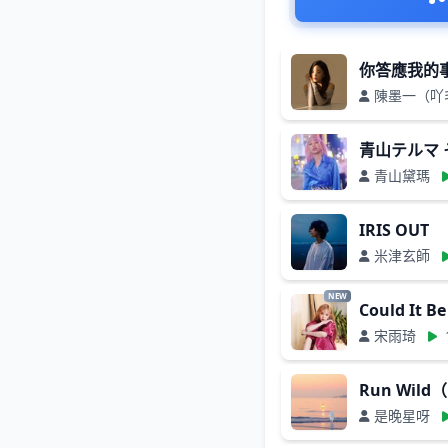
你答應我的
陳墨一（吖
青山テルマ 
青山黛瑪
IRIS OUT
米津玄師
NEW
Could It Be
宋雨琦
Run Wil
是晚星呀