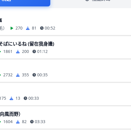
事
毛）
270
81
00:52
そばにいるね (留在我身邊)
1861
200
01:12
2732
355
00:35
175
13
00:33
d（向風而野）
1604
82
03:33