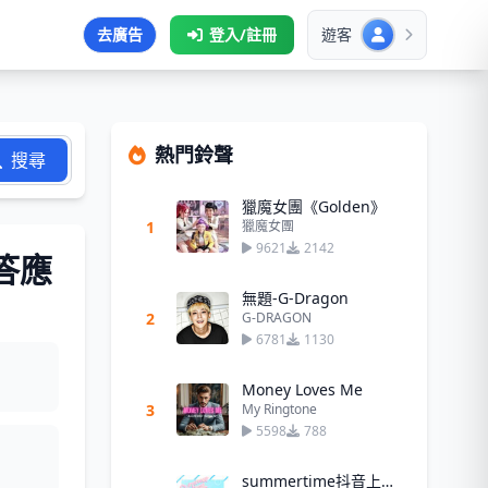
去廣告
登入/註冊
遊客
熱門鈴聲
搜尋
獵魔女團《Golden》
1
獵魔女團
9621
2142
(你答應
無題-G-Dragon
2
G-DRAGON
6781
1130
Money Loves Me
3
My Ringtone
5598
788
summertime抖音上甜甜的日語歌