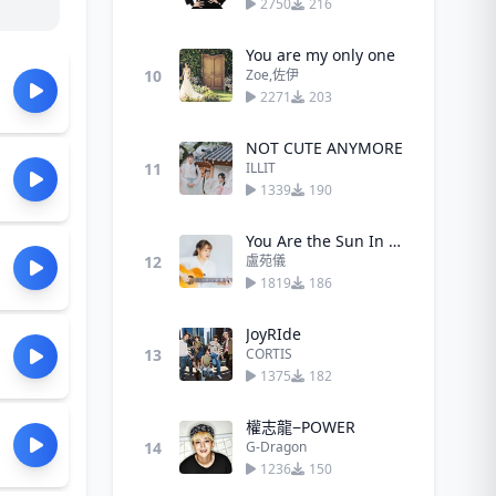
2750
216
You are my only one
10
Zoe,佐伊
2271
203
NOT CUTE ANYMORE
11
ILLIT
1339
190
You Are the Sun In My Life (你似驕陽)
12
盧苑儀
1819
186
JoyRIde
13
CORTIS
1375
182
權志龍−POWER
14
G-Dragon
1236
150