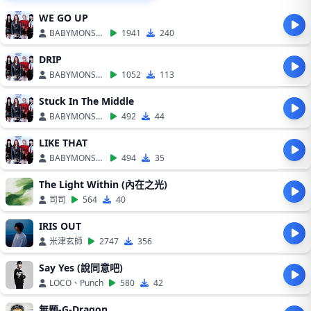
WE GO UP
BABYMONSTER
1941
240
DRIP
BABYMONSTER
1052
113
Stuck In The Middle
BABYMONSTER
492
44
LIKE THAT
BABYMONSTER
494
35
The Light Within (內在之光)
司司
564
40
IRIS OUT
米津玄師
2747
356
Say Yes (說同意吧)
LOCO、Punch
580
42
無題-G-Dragon