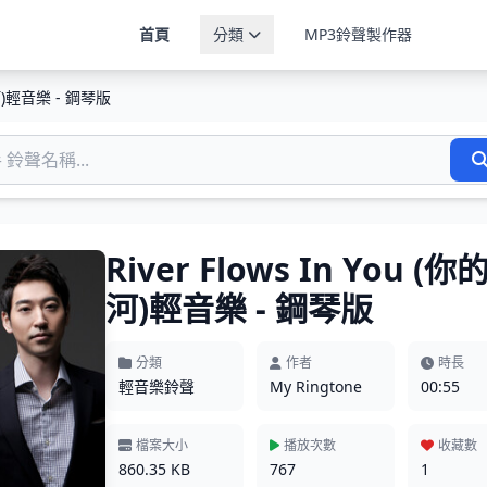
首頁
分類
MP3鈴聲製作器
的心河)輕音樂 - 鋼琴版
River Flows In You (你
河)輕音樂 - 鋼琴版
分類
作者
時長
輕音樂鈴聲
My Ringtone
00:55
檔案大小
播放次數
收藏數
860.35 KB
767
1