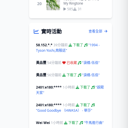
20
My Ringtone
585
31
實時活動
查看全部
58.152.*.*
39分鐘前
下載了
"1994 -
Tyson Yoshi,周殷廷"
黃品豐
54分鐘前
已收藏
"淚橋-伍佰"
黃品豐
56分鐘前
下載了
"淚橋-伍佰"
2401:e180:****
1小時前
下載了
"誤闖
天家"
2401:e180:****
1小時前
下載了
"Good Goodbye （HWASA） - 華莎"
Wei Wei
1小時前
下載了
"牛馬進行曲"