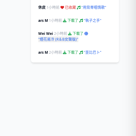
休皮
1小時前
已收藏
"用背脊唱情歌"
ars M
1小時前
下載了
"執子之手"
Wei Wei
2小時前
下載了
"煙花易冷 (R＆B女聲版)"
ars M
2小時前
下載了
"歪比巴卜"