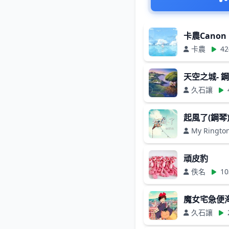
卡農Canon
卡農
42
天空之城- 
久石讓
起風了(鋼琴
My Ringto
頑皮豹
佚名
10
魔女宅急便
久石讓