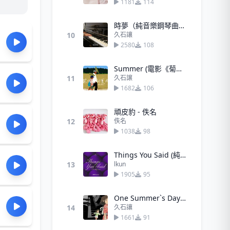
1181
114
時夢（純音樂鋼琴曲）-久石讓
10
久石讓
2580
108
Summer (電影《菊次郎的夏天》主題曲) - 久石譲
11
久石譲
1682
106
頑皮豹 - 佚名
12
佚名
1038
98
Things You Said (純音樂)
13
lkun
1905
95
One Summer`s Day（千與千尋）
14
久石讓
1661
91