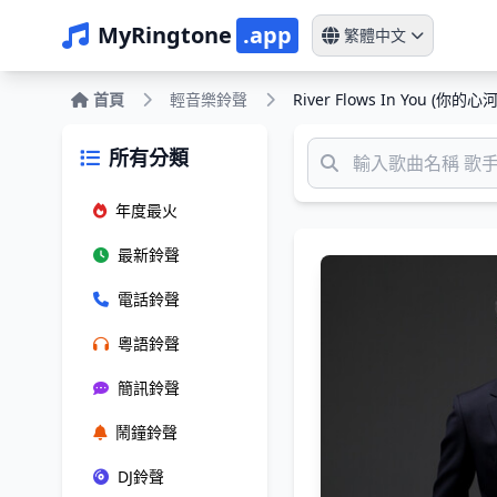
MyRingtone
.app
繁體中文
首頁
輕音樂鈴聲
River Flows In You (你
所有分類
年度最火
最新鈴聲
電話鈴聲
粵語鈴聲
簡訊鈴聲
鬧鐘鈴聲
DJ鈴聲