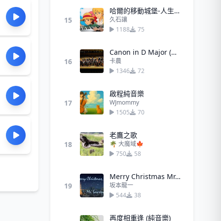
哈爾的移動城堡-人生的旋轉木馬 - 久石讓
15
久石讓
1188
75
Canon in D Major (卡農經典鋼琴版)
16
卡農
1346
72
啟程純音樂
17
WJmommy
1505
70
老鷹之歌
18
🌴 大魔域🍁
750
58
Merry Christmas Mr. Lawrence (聖誕快樂)
19
坂本龍一
544
38
再度相重逢 (純音樂)