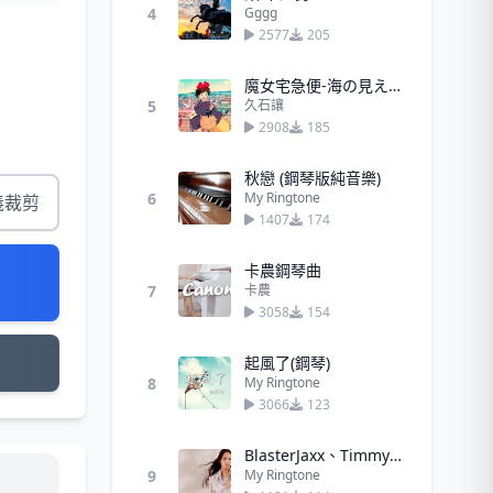
4
Gggg
2577
205
魔女宅急便-海の見える街 - 久石讓
5
久石讓
2908
185
秋戀 (鋼琴版純音樂)
6
My Ringtone
義裁剪
1407
174
卡農鋼琴曲
7
卡農
3058
154
起風了(鋼琴)
8
My Ringtone
3066
123
BlasterJaxx、Timmy Trumpet - Narco
9
My Ringtone