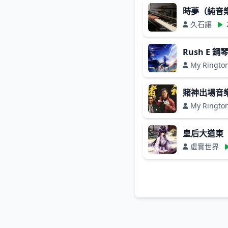
時夢（純音
久石讓
Rush E 鋼
My Ringto
賭神出場音
My Ringto
皇后大道東
虛實世界