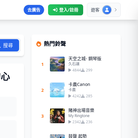
去廣告
登入/註冊
遊客
熱門鈴聲
搜尋
天空之城- 鋼琴版
1
久石讓
4844
299
的心
卡農Canon
2
卡農
4242
285
賭神出場音樂
3
My Ringtone
2342
236
鼓聲 起勢