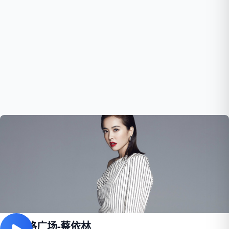
布拉格广场-蔡依林