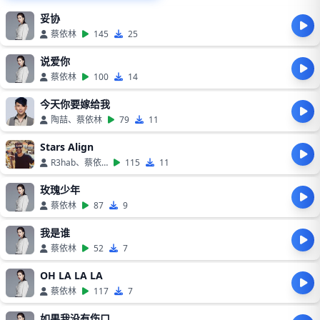
妥协
蔡依林
145
25
说爱你
蔡依林
100
14
今天你要嫁给我
陶喆、蔡依林
79
11
Stars Align
R3hab、蔡依林
115
11
玫瑰少年
蔡依林
87
9
我是谁
蔡依林
52
7
OH LA LA LA
蔡依林
117
7
如果我没有伤口