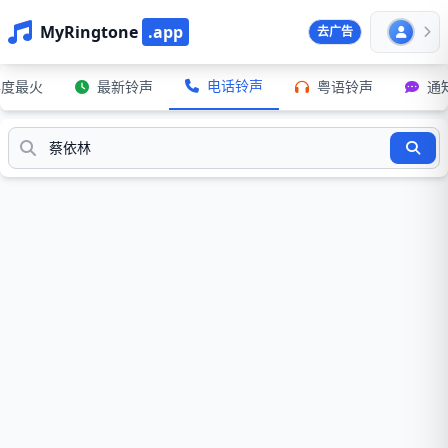
MyRingtone
.app
去广告
电话铃声
年度最火
最新铃声
粤语铃声
通