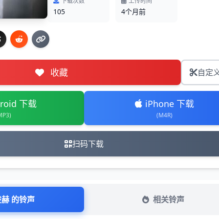
下载次数
上传时间
105
4个月前
收藏
自定
roid 下载
iPhone 下载
MP3)
(M4R)
扫码下载
凌赫 的铃声
相关铃声