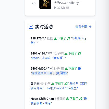
20
大猫AIGC,Oldbaby
326
55
实时活动
查看全部
118.170.*.*
刚刚
下载了
"鸟儿摇（dj
版）"
2401:e180:****
1分钟前
下载了
"Radio - 宋雨琦（音源版）"
2407:4d00:****
3分钟前
下载了
"怎麼做回甲乙丙丁 (氛圍版)"
彭于娟
4分钟前
下载了
"海屿你（求你
别离开我）−马也_Crabbit Cole先生"
Hsun Chih Chan
5分钟前
下载了
"云
裳羽衣曲 - 周深"