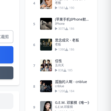
4
老板
1561
190
(苹果手机)IPhone默认来电
5
IPhone
3075
186
义裁剪
思念成灾 - 老板
6
老板
1390
186
任性
7
五月天
838
185
孤独的人啊 - cnblue
8
cnblue
1200
184
G.E.M. 邓紫棋《唯一》
9
G.E.M.邓紫棋