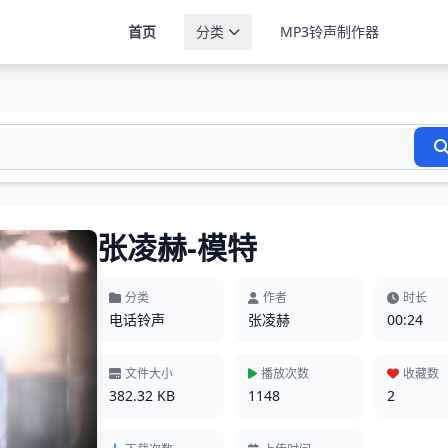
首页
分类
MP3铃声制作器
张凌赫-模特
分类
作者
时长
电话铃声
张凌赫
00:24
文件大小
播放次数
收藏数
382.32 KB
1148
2