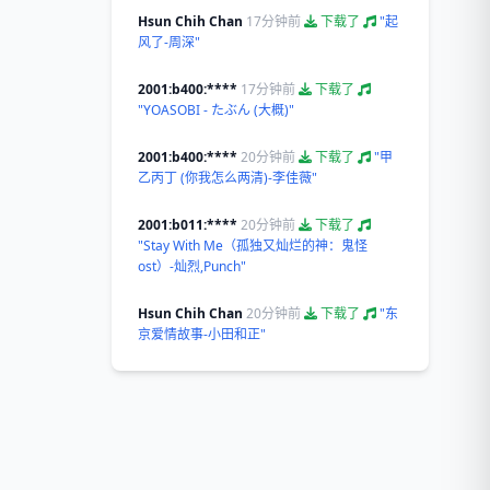
Hsun Chih Chan
17分钟前
下载了
"起
风了-周深"
2001:b400:****
17分钟前
下载了
"YOASOBI - たぶん (大概)"
2001:b400:****
20分钟前
下载了
"甲
乙丙丁 (你我怎么两清)-李佳薇"
2001:b011:****
20分钟前
下载了
"Stay With Me（孤独又灿烂的神：鬼怪
ost）-灿烈,Punch"
Hsun Chih Chan
20分钟前
下载了
"东
京爱情故事-小田和正"