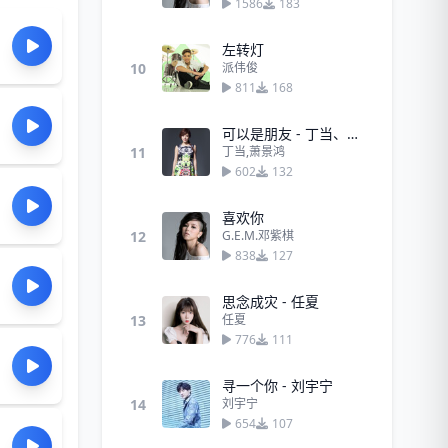
1586
183
左转灯
10
派伟俊
811
168
可以是朋友 - 丁当、萧景鸿
11
丁当,萧景鸿
602
132
喜欢你
12
G.E.M.邓紫棋
838
127
思念成灾 - 任夏
13
任夏
776
111
寻一个你 - 刘宇宁
14
刘宇宁
654
107