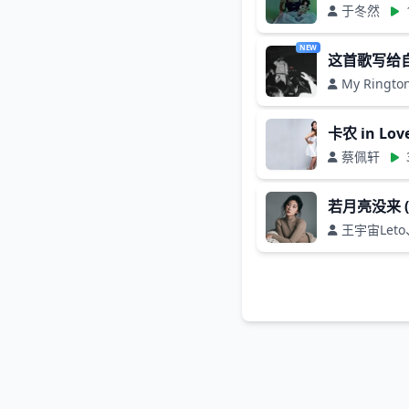
于冬然
NEW
这首歌写给
My Ringto
卡农 in Lov
蔡佩轩
若月亮没来 
王宇宙Let