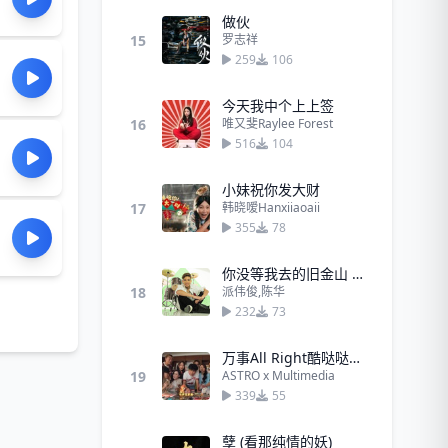
做伙
15
罗志祥
259
106
今天我中个上上签
16
唯又斐Raylee Forest
516
104
小妹祝你发大财
17
韩晓嗳Hanxiiaoaii
355
78
你没等我去的旧金山 - 派伟俊、陈华
18
派伟俊,陈华
232
73
万事All Right酷哒哒（Kuda Kuda）
19
ASTRO x Multimedia
339
55
孽 (看那纯情的妖)