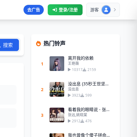
去广告
登录/注册
游客
热门铃声
搜索
离开我的依赖
1
王艳薇
10317
2159
没出息 (35秒王世坚版) - 王世坚
2
没出息
3923
599
看着我的眼睛说 - 张远、姚晓棠
3
张远,姚晓棠
2912
476
我也曾像个傻子拼命爱你（高潮版）