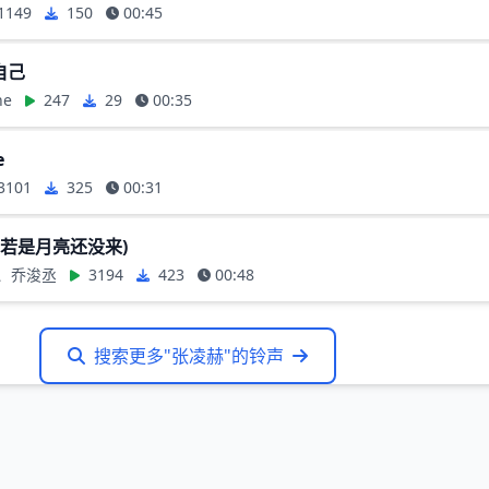
1149
150
00:45
自己
ne
247
29
00:35
e
3101
325
00:31
(若是月亮还没来)
o、乔浚丞
3194
423
00:48
搜索更多"张凌赫"的铃声