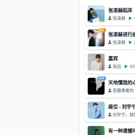
张凌赫起床
张凌赫
HOT
张凌赫进行
张凌赫
嘉宾
张远
62
NEW
天地懂我的
恶霸罩着你
座位 - 刘
刘宇宁、姚
有一种遗憾