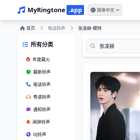
MyRingtone
.app
简体中文
首页
电话铃声
张凌赫-模特
所有分类
年度最火
最新铃声
电话铃声
粤语铃声
通知铃声
闹钟铃声
DJ铃声