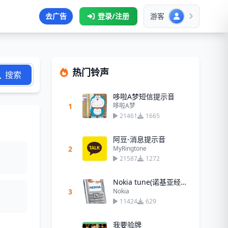
去广告
登录/注册
游客
热门铃声
搜索
哆啦A梦短信提示音
1
哆啦A梦
21461
1665
阿豆-消息提示音
2
MyRingtone
21587
1272
Nokia tune(诺基亚经典铃声)
3
Nokia
11424
629
我要验牌