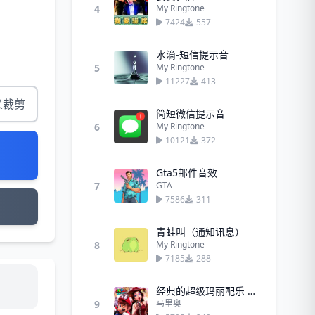
4
My Ringtone
7424
557
水滴-短信提示音
5
My Ringtone
11227
413
义裁剪
简短微信提示音
6
My Ringtone
10121
372
Gta5邮件音效
7
GTA
7586
311
青蛙叫（通知讯息）
8
My Ringtone
7185
288
经典的超级玛丽配乐 - 马里奥
9
马里奥