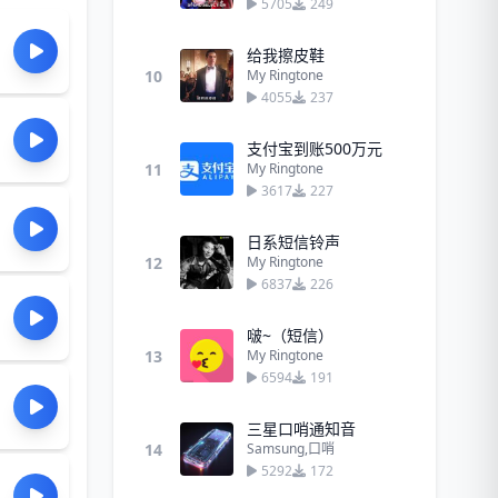
5705
249
给我擦皮鞋
10
My Ringtone
4055
237
支付宝到账500万元
11
My Ringtone
3617
227
日系短信铃声
12
My Ringtone
6837
226
啵~（短信）
13
My Ringtone
6594
191
三星口哨通知音
14
Samsung,口哨
5292
172