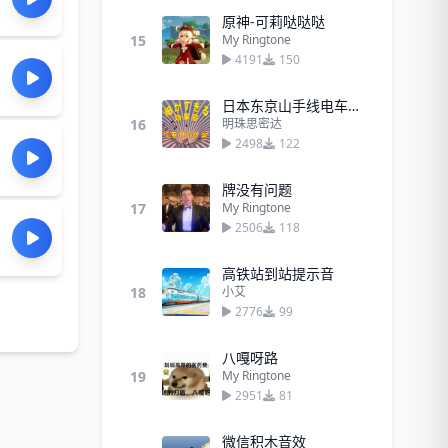
原神-可莉哒哒哒
15
My Ringtone
4191
150
日本东京山手线电车声音
16
明珠思密达
2498
122
牌没有问题
17
My Ringtone
2506
118
高铁站到站提示音
18
小艾
2776
99
八嘎呀路
19
My Ringtone
2951
81
微信积木音效