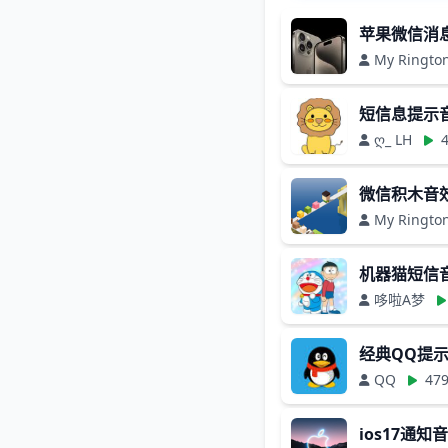
苹果微信消
My Ringto
短信息提示
ღ_ LH
4
微信积木音
My Ringto
机器猫短信音
哆啦A梦
经典QQ提
QQ
47
ios17通知