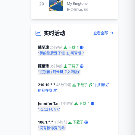
20
My Ringtone
2461
66
实时活动
查看全部
陳至瑋
2分钟前
下载了
"夢的翅膀受了傷 (DJ阿智版)"
陳至瑋
3分钟前
下载了
"從別後 (阿卡貝拉女聲版)"
210.10.*.*
46分钟前
下载了
"此刻最好
的都在身边"
Jennifer Tan
1小时前
下载了
"REC2 FUNK"
106.1.*.*
1小时前
下载了
"沒有被你愛的命"