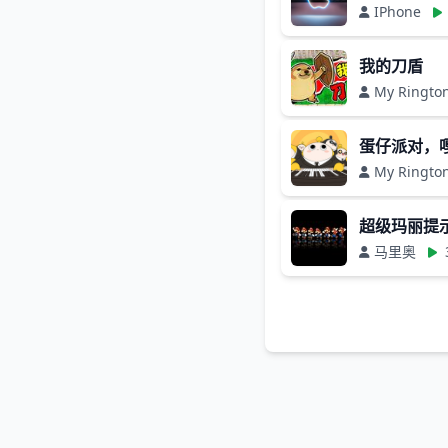
IPhone
我的刀盾
My Ringto
蛋仔派对，
My Ringto
超级玛丽提示音-
马里奥