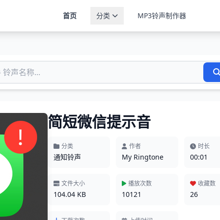
首页
分类
MP3铃声制作器
简短微信提示音
分类
作者
时长
通知铃声
My Ringtone
00:01
文件大小
播放次数
收藏数
104.04 KB
10121
26