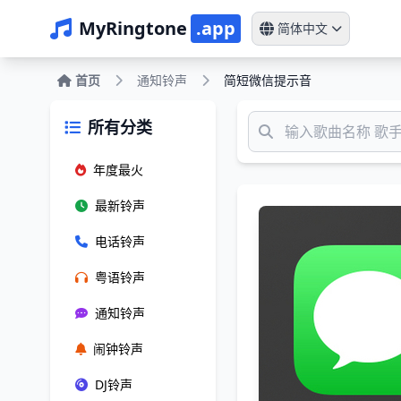
MyRingtone
.app
简体中文
首页
通知铃声
简短微信提示音
所有分类
年度最火
最新铃声
电话铃声
粤语铃声
通知铃声
闹钟铃声
DJ铃声