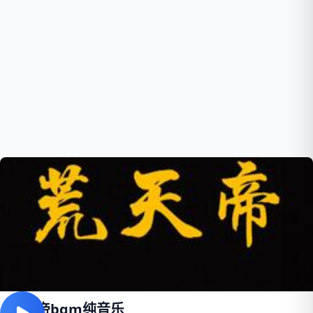
荒天帝bgm纯音乐