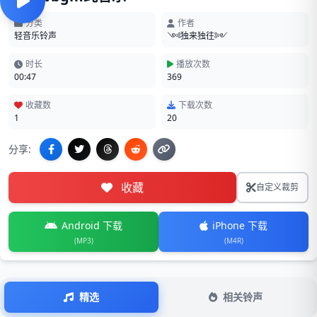
分类
作者
轻音乐铃声
༺独来独往༻
时长
播放次数
00:47
369
收藏数
下载次数
1
20
分享:
收藏
自定义裁剪
Android 下载
iPhone 下载
(MP3)
(M4R)
精选
相关铃声