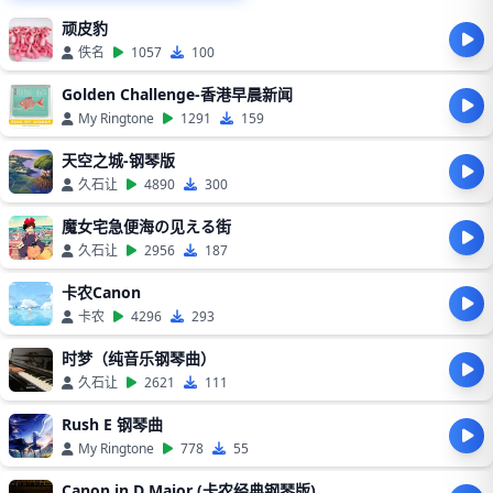
顽皮豹
佚名
1057
100
Golden Challenge-香港早晨新闻
My Ringtone
1291
159
天空之城-钢琴版
久石让
4890
300
魔女宅急便海の见える街
久石让
2956
187
卡农Canon
卡农
4296
293
时梦（纯音乐钢琴曲）
久石让
2621
111
Rush E 钢琴曲
My Ringtone
778
55
Canon in D Major (卡农经典钢琴版)