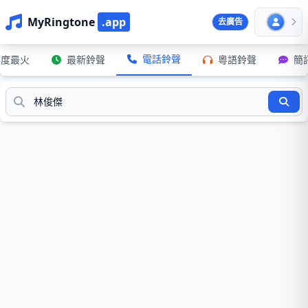
MyRingtone
.app
去廣告
電話鈴聲
年度最火
最新鈴聲
粵語鈴聲
簡