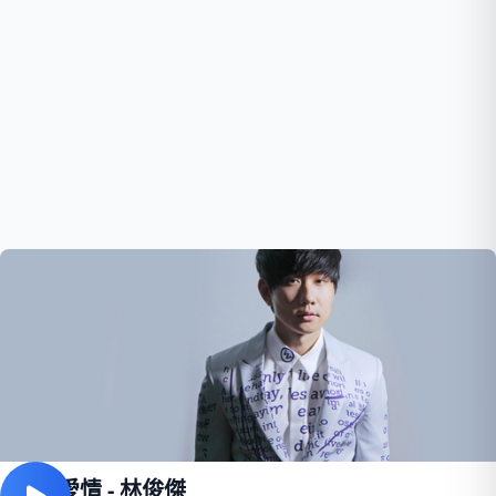
修煉愛情 - 林俊傑