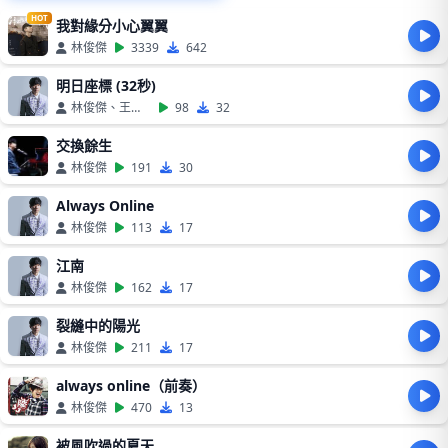
HOT
我對緣分小心翼翼
林俊傑
3339
642
明日座標 (32秒)
林俊傑、王者榮耀
98
32
交換餘生
林俊傑
191
30
Always Online
林俊傑
113
17
江南
林俊傑
162
17
裂縫中的陽光
林俊傑
211
17
always online（前奏）
林俊傑
470
13
被風吹過的夏天