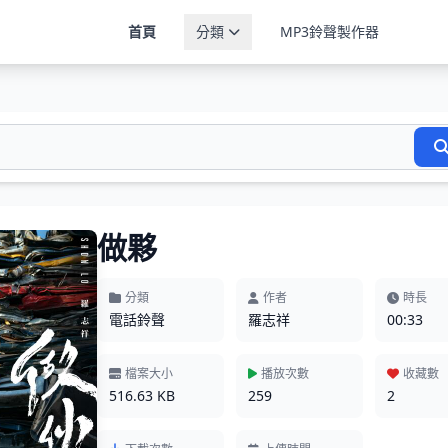
首頁
分類
MP3鈴聲製作器
做夥
分類
作者
時長
電話鈴聲
羅志祥
00:33
檔案大小
播放次數
收藏數
516.63 KB
259
2