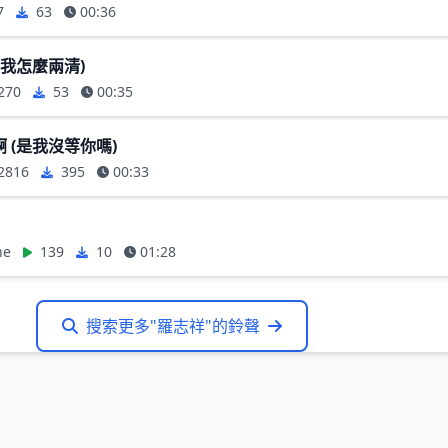
7
63
00:36
你我怎麼兩清)
270
53
00:35
 (是我沒等你嗎)
2816
395
00:33
ne
139
10
01:28
搜索更多"羅志祥"的鈴聲