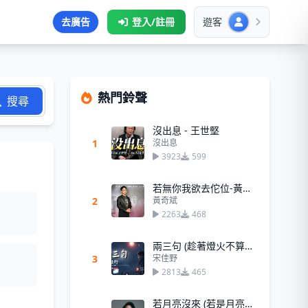
去廣告
登入/註冊
遊客
熱門鈴聲
搜尋
沒出息 - 王世堅
1
沒出息
3923
599
若無你我欲去佗位-黃奇斌
2
黃奇斌
2263
468
兩三句 (趁著燈火不算清晰)
3
宋佳野
2813
465
若月亮沒來 (若是月亮還沒來) - 王宇宙Leto,喬浚丞