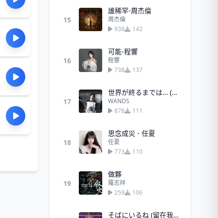
誰稀罕-周杰倫
15
周杰倫
938
142
可能-程響
16
程響
738
137
世界が終るまでは… (直到世界盡頭) - WANDS
17
WANDS
878
111
思念成災 - 任夏
18
任夏
773
110
做夥
19
羅志祥
259
106
そばにいるね (留在我身邊)