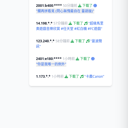
2001:b400:****
50分鐘前
下載了
"擱再拼看覓 (問心無愧最自在 臺語版)"
14.198.*.*
57分鐘前
下載了
"超級馬里
奧遊戲音樂欣賞 #任天堂 #紅白機 #FC遊戲"
123.240.*.*
58分鐘前
下載了
"曼波簡
訊"
2401:e180:****
1小時前
下載了
"你是我唯一的例外"
1.173.*.*
1小時前
下載了
"卡農Canon"