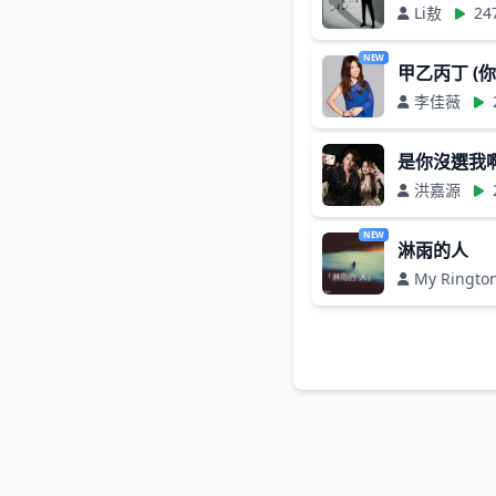
Li敖
24
NEW
甲乙丙丁 (
李佳薇
是你沒選我啊
洪嘉源
NEW
淋雨的人
My Ringto