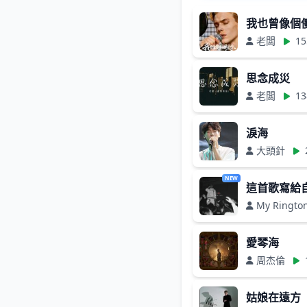
我也曾像個
老闆
15
思念成災
老闆
13
淚海
大頭針
NEW
這首歌寫給
My Ringto
愛琴海
周杰倫
姑娘在遠方