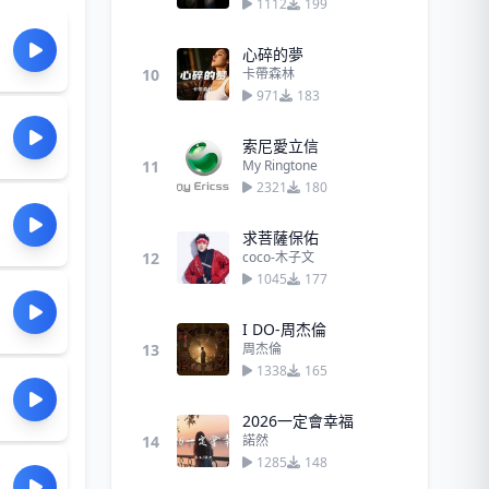
1112
199
心碎的夢
10
卡帶森林
971
183
索尼愛立信
11
My Ringtone
2321
180
求菩薩保佑
12
coco-木子文
1045
177
I DO-周杰倫
13
周杰倫
1338
165
2026一定會幸福
14
諾然
1285
148