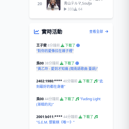
20
青山テルマ,SoulJa
333
64
實時活動
查看全部
王子斐
8分鐘前
下載了
"對你的愛像拉在褲子裡"
吳00
38分鐘前
下載了
"黃乙玲 - 愛到才知痛 (閩南語歌曲 臺語)"
2402:1980:****
40分鐘前
下載了
"此
刻最好的都在身邊"
吳00
44分鐘前
下載了
"Fading Light
(漸暗的光)"
2001:b011:****
44分鐘前
下載了
"G.E.M. 鄧紫棋《唯一》"