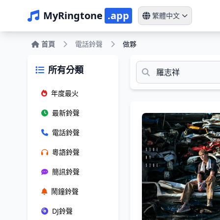
MyRingtone
.app
繁體中文
首頁
電話鈴聲
做夥
所有分類
年度最火
最新鈴聲
電話鈴聲
粵語鈴聲
簡訊鈴聲
鬧鐘鈴聲
DJ鈴聲