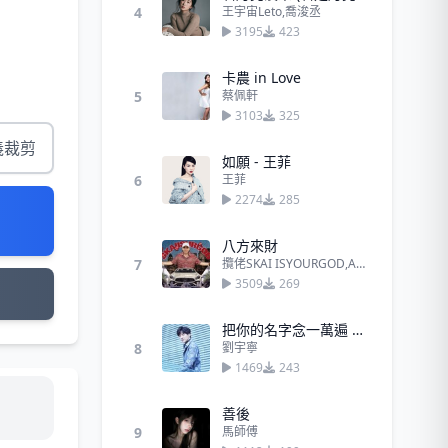
4
王宇宙Leto,喬浚丞
3195
423
卡農 in Love
5
蔡佩軒
3103
325
義裁剪
如願 - 王菲
6
王菲
2274
285
八方來財
7
攬佬SKAI ISYOURGOD,AR劉夫陽
3509
269
把你的名字念一萬遍 - 劉宇寧
8
劉宇寧
1469
243
善後
9
馬師傅