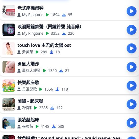
老式座機闹钟
My Ringtone
1894
95
浪漫鬧鐘鈴聲（鬧鐘鈴聲 純音樂）
My Ringtone
3352
220
touch love 主君的太陽 ost
尹美萊
289
18
勇氣大爆炸
勇氣大爆發
1350
87
快樂起床歌
貝瓦兒歌
1556
118
鬧鐘 - 起床號
Z部隊
2385
122
張凌赫起床
張凌赫
4148
538
魷魚遊戲2 “Round and Round” - Squid Game: Season 2