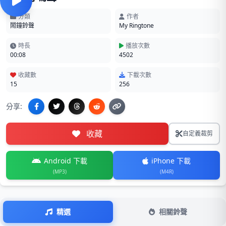
分類
作者
鬧鐘鈴聲
My Ringtone
時長
播放次數
00:08
4502
收藏數
下載次數
15
256
分享:
收藏
自定義裁剪
Android 下載
iPhone 下載
(MP3)
(M4R)
精選
相關鈴聲