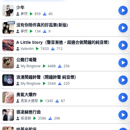
少年
夢然
859
40
NEW
沒有你陪伴真的好孤單(新版)
夢然
134
9
A Little Story（聲音漸進，超適合做鬧鐘的純音樂）
Valentin
7433
712
公雞打鳴聲
My Ringtone
4488
256
浪漫鬧鐘鈴聲（鬧鐘鈴聲 純音樂）
My Ringtone
3344
220
勇氣大爆炸
勇氣大爆發
1345
87
張凌赫進行曲
張凌赫
2586
296
哈基米起床