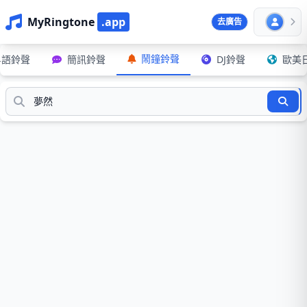
MyRingtone
.app
去廣告
鬧鐘鈴聲
粵語鈴聲
簡訊鈴聲
DJ鈴聲
歐美