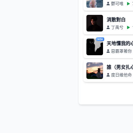
鬱可唯
消散對白
丁禹兮
NEW
天地懂我的
惡霸罩著你
誰（男女扎
度日維他命