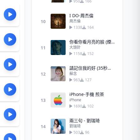
950
166
I DO-周杰倫
10
周杰倫
1338
164
你看你看月亮的臉 (煙嗓男版)
11
大頭針
1158
152
請記住我的好 (35秒女聲版)
12
蘇念
963
127
iPhone-手機 煎茶
13
iPhone
1690
102
兩三句 - 劉瑞琦
14
劉瑞琦
503
96