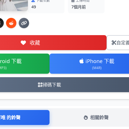
下載次數
上傳時間
49
7個月前
收藏
自定
roid 下載
iPhone 下載
MP3)
(M4R)
掃碼下載
可唯 的鈴聲
相關鈴聲