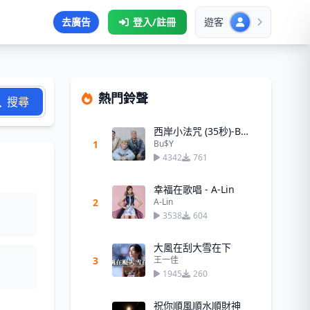
去廣告
登入/註冊
遊客
熱門鈴聲
搜尋
西岸小法咒 (35秒)-Bu$Y
1
Bu$Y
4342
761
幸福在歌唱 - A-Lin
2
A-Lin
3538
604
大風在刮大雪在下
3
王一佳
1945
260
祝你順風順水順財神