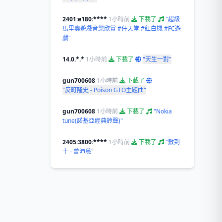
2401:e180:****
1小時前
下載了
"超級
馬里奧遊戲音樂欣賞 #任天堂 #紅白機 #FC遊
戲"
14.0.*.*
1小時前
下載了
"天生一對"
gun700608
1小時前
下載了
"反町隆史 - Poison GTO主題曲"
gun700608
1小時前
下載了
"Nokia
tune(諾基亞經典鈴聲)"
2405:3800:****
1小時前
下載了
"數到
十 - 曾沛慈"