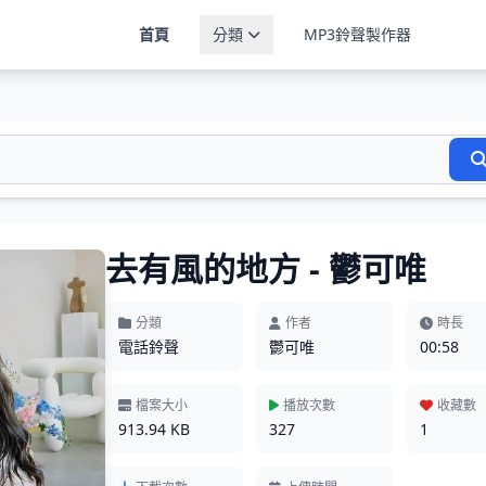
首頁
分類
MP3鈴聲製作器
去有風的地方 - 鬱可唯
分類
作者
時長
電話鈴聲
鬱可唯
00:58
檔案大小
播放次數
收藏數
913.94 KB
327
1