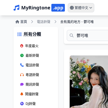
MyRingtone
.app
繁體中文
首頁
電話鈴聲
去有風的地方 - 鬱可唯
所有分類
年度最火
最新鈴聲
電話鈴聲
粵語鈴聲
簡訊鈴聲
鬧鐘鈴聲
DJ鈴聲