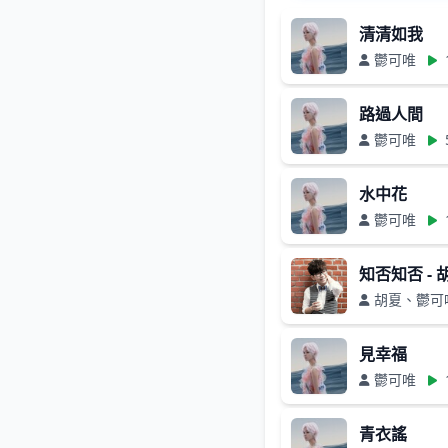
清清如我
鬱可唯
路過人間
鬱可唯
水中花
鬱可唯
知否知否 -
胡夏、鬱可
見幸福
鬱可唯
青衣謠