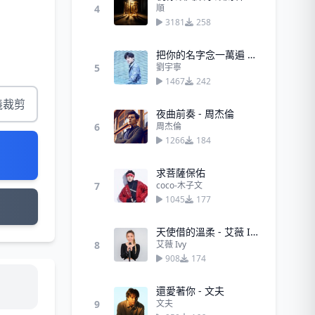
4
順
3181
258
把你的名字念一萬遍 - 劉宇寧
5
劉宇寧
1467
242
義裁剪
夜曲前奏 - 周杰倫
6
周杰倫
1266
184
求菩薩保佑
7
coco-木子文
1045
177
天使借的溫柔 - 艾薇 Ivy
8
艾薇 Ivy
908
174
還愛著你 - 文夫
9
文夫