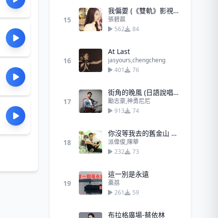
我偏要 (《雙軌》影視劇ost) - 張碧晨
15
張碧晨
562
84
At Last
16
jasyours,chengcheng
401
76
街角的晚風 (日語說唱版)
17
勵志豪,神勇尼尼
913
74
你沒等我去的舊金山 - 派偉俊、陳華
18
派偉俊,陳華
232
73
這一別是永遠
19
棗茘
261
59
布拉格廣場-蔡依林