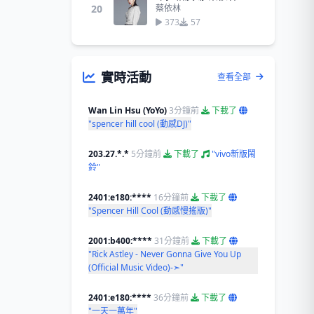
20
蔡依林
373
57
實時活動
查看全部
Wan Lin Hsu (YoYo)
3分鐘前
下載了
"spencer hill cool (動感DJ)"
203.27.*.*
5分鐘前
下載了
"vivo新版鬧
鈴"
2401:e180:****
16分鐘前
下載了
"Spencer Hill Cool (動感慢搖版)"
2001:b400:****
31分鐘前
下載了
"Rick Astley - Never Gonna Give You Up
(Official Music Video)-➣"
2401:e180:****
36分鐘前
下載了
"一天一萬年"