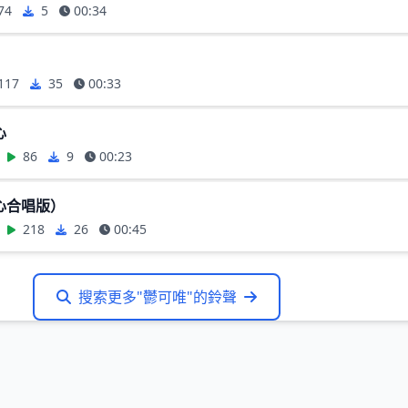
74
5
00:34
117
35
00:33
心
86
9
00:23
心合唱版）
218
26
00:45
搜索更多"鬱可唯"的鈴聲