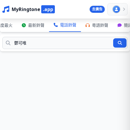
MyRingtone
.app
去廣告
電話鈴聲
年度最火
最新鈴聲
粵語鈴聲
簡