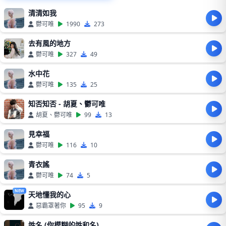
清清如我
鬱可唯
1990
273
去有風的地方
鬱可唯
327
49
水中花
鬱可唯
135
25
知否知否 - 胡夏、鬱可唯
胡夏、鬱可唯
99
13
見幸福
鬱可唯
116
10
青衣謠
鬱可唯
74
5
NEW
天地懂我的心
惡霸罩著你
95
9
姓名 (你模糊的姓和名)