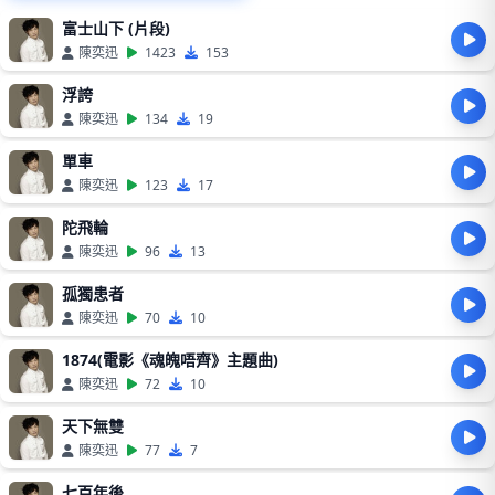
富士山下 (片段)
陳奕迅
1423
153
浮誇
陳奕迅
134
19
單車
陳奕迅
123
17
陀飛輪
陳奕迅
96
13
孤獨患者
陳奕迅
70
10
1874(電影《魂魄唔齊》主題曲)
陳奕迅
72
10
天下無雙
陳奕迅
77
7
七百年後