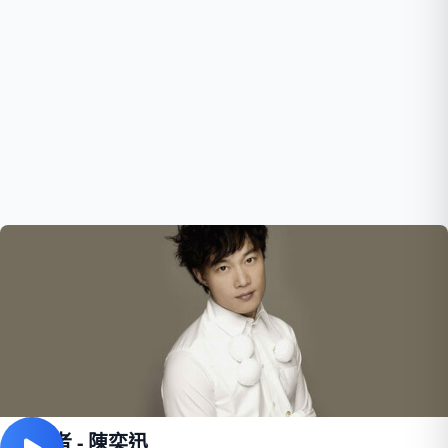
孤勇者 - 陳奕迅