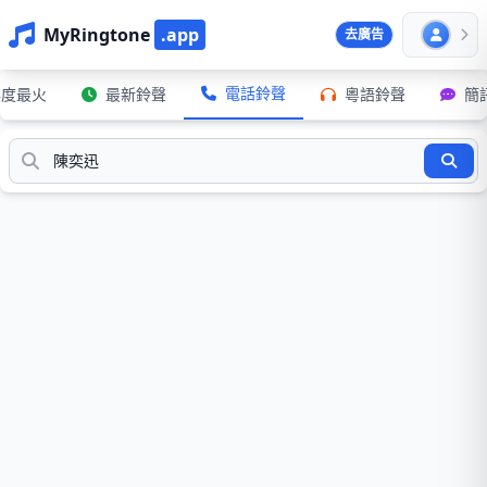
MyRingtone
.app
去廣告
電話鈴聲
年度最火
最新鈴聲
粵語鈴聲
簡