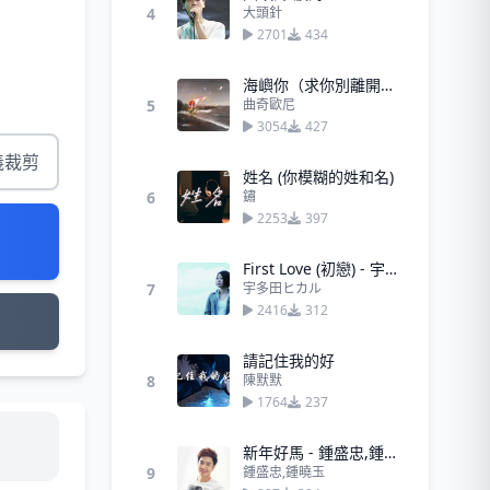
4
大頭針
2701
434
海嶼你（求你別離開我）−馬也_Crabbit Cole先生
5
曲奇歐尼
3054
427
義裁剪
姓名 (你模糊的姓和名)
6
鏽
2253
397
First Love (初戀) - 宇多田ヒカル
7
宇多田ヒカル
2416
312
請記住我的好
8
陳默默
1764
237
新年好馬 - 鍾盛忠,鍾曉玉
9
鍾盛忠,鍾曉玉