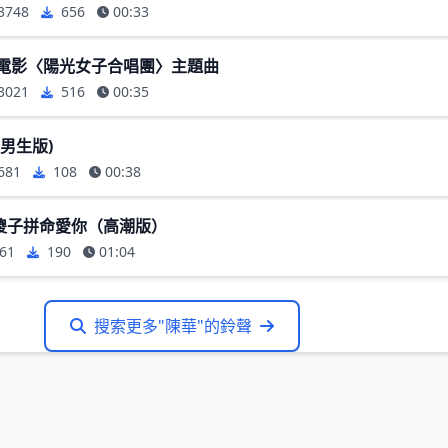
3748
656
00:33
 電影〈陽光女子合唱團〉主題曲
3021
516
00:35
(男生版)
681
108
00:38
傻子拼命愛你（高潮版）
61
190
01:04
搜索更多"陳華"的鈴聲