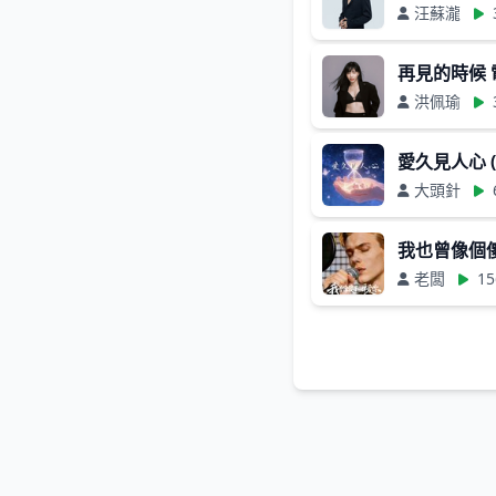
汪蘇瀧
再見的時候
洪佩瑜
愛久見人心 
大頭針
我也曾像個
老闆
15