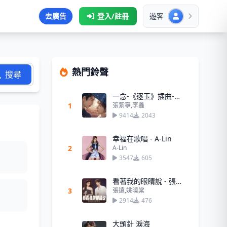
去廣告
登入/註冊
遊客
熱門鈴聲
搜尋
一念-《逐玉》插曲-張紫寧,李鑫
1
張紫寧,李鑫
9414
2043
幸福在歌唱 - A-Lin
2
A-Lin
3547
605
看著我的眼睛說 - 張遠、姚曉棠
3
張遠,姚曉棠
2914
476
大頭針 淚海