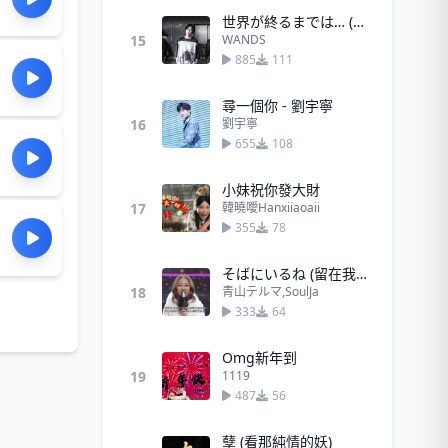
世界が終るまでは… (直到世界盡頭) - WANDS
15
WANDS
885
111
尋一個你 - 劉宇寧
16
劉宇寧
655
108
小妹祝你發大財
17
韓曉噯Hanxiiaoaii
355
78
そばにいるね (留在我身邊)
18
青山テルマ,SoulJa
333
64
Omg新年到
19
1119
487
56
孽 (看那純情的妖)