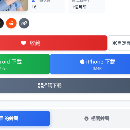
下載次數
上傳時間
16
1個月前
收藏
自定
roid 下載
iPhone 下載
MP3)
(M4R)
掃碼下載
華 的鈴聲
相關鈴聲