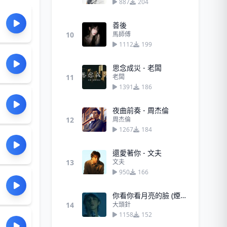
887
204
善後
10
馬師傅
1112
199
思念成災 - 老闆
11
老闆
1391
186
夜曲前奏 - 周杰倫
12
周杰倫
1267
184
還愛著你 - 文夫
13
文夫
950
166
你看你看月亮的臉 (煙嗓男版)
14
大頭針
1158
152