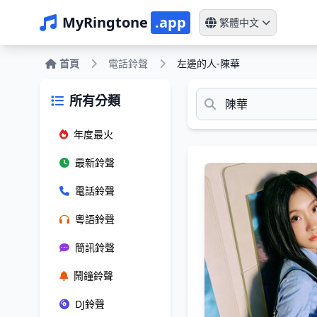
MyRingtone
.app
繁體中文
首頁
電話鈴聲
左邊的人-陳華
所有分類
年度最火
最新鈴聲
電話鈴聲
粵語鈴聲
簡訊鈴聲
鬧鐘鈴聲
DJ鈴聲