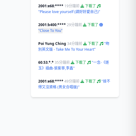
2001:e68:****
19分鐘前
下載了
"Please love yourself (請好好愛自己)"
2001:b400:****
29分鐘前
下載了
"Close To You"
Poi Yung Ching
34分鐘前
下載了
"吻
別英文版 - Take Me To Your Heart"
60.53.*.*
35分鐘前
下載了
"一念-《逐
玉》插曲-張紫寧,李鑫"
2001:e68:****
49分鐘前
下載了
"捨不
得又沒資格 (男女合唱版)"