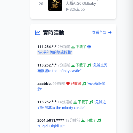
20
大貓AIGC,Oldbaby
326
55
實時活動
查看全部
111.254.*.*
2分鐘前
下載了
"乾淨利落的簡訊鈴聲"
113.252.*.*
7分鐘前
下載了
"鬼滅之刃
無限城to the infinity castle"
aaabbb.
9分鐘前
已收藏
"vivo新版鬧
鈴"
113.252.*.*
14分鐘前
下載了
"鬼滅之
刃無限城to the infinity castle"
2001:b011:****
18分鐘前
下載了
"Digidi Digidi Dj"