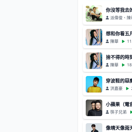
你沒等我去的
派偉俊、陳
想和你看五
陳華
11
捨不得的時
陳華
18
穿波鞋的惡
洪嘉豪
小蘋果（電
筷子兄弟
像晴天像雨