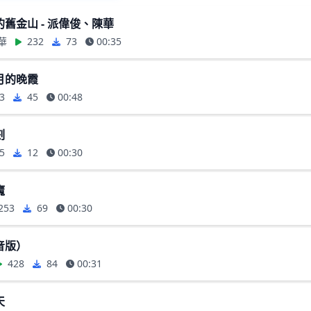
舊金山 - 派偉俊、陳華
華
232
73
00:35
月的晚霞
3
45
00:48
刻
5
12
00:30
魔
253
69
00:30
音版）
428
84
00:31
天